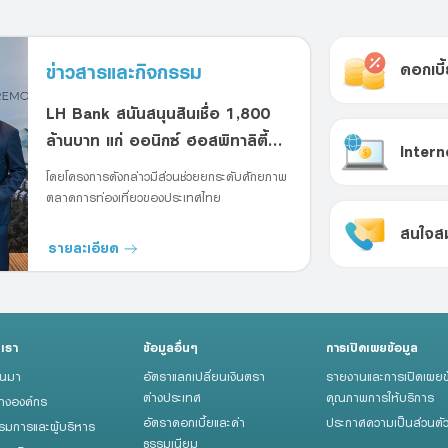
ข่าวสารและกิจกรรม
ดอกเบี
LH Bank สนันสนุนสินเชื่อ 1,800
ล้านบาท แก่ ออนิกซ์ ฮอสพิทาลิตี้
Intern
กรุ๊ป เพื่อพัฒนาโครงการ "EQ
โดยโครงการดังกล่าวมีส่วนช่วยยกระดับศักยภาพ
Phuket" เสริมศักยภาพตลาดท่อง
ตลาดการท่องเที่ยวของประเทศไทย
เที่ยวในภูเก็ต
สนใจสม
รายละเอียด
บเรา
ข้อมูลอื่นๆ
การเปิดเผยข้อมูล
็นมา
อัตราแลกเปลี่ยนเงินตรา
รายงานและการเปิดเผยข
ต่างประเทศ
คุณภาพการให้บริการ
้างองค์กร
อัตราดอกเบี้ยและค่า
ประกาศความเป็นส่วนตั
มการและผู้บริหาร
ธรรมเนียม