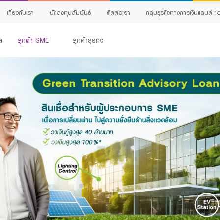
เกี่ยวกับเรา
นักลงทุนสัมพันธ์
ติดต่อเรา
กลุ่มธุรกิจทางการเงินแลนด์ แอ
ล
ลูกค้า SME
ลูกค้าธุรกิจ
สินเชื่อทั้งหมด
G
Product Program
กิจ
E
สินเชื่อธุรกิจ
C
สินเชื่อและบริการการค้าระหว่างประเทศ
ervice
เ
สินเชื่อแฟคเตอริ่ง
หนังสือค้ำประกัน