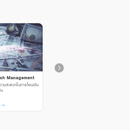
ash Management
Business Expand
E
ความสะดวกในการโอนเงิน
ิน
ด
รายละเอียด
ร