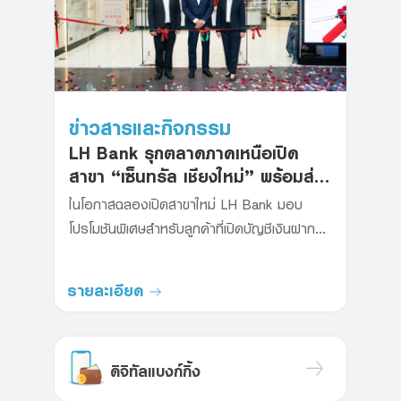
ข่าวสารและกิจกรรม
LH Bank รุกตลาดภาคเหนือเปิด
สาขา “เซ็นทรัล เชียงใหม่” พร้อมส่ง
โปรโมชันพิเศษ
ในโอกาสฉลองเปิดสาขาใหม่ LH Bank มอบ
โปรโมชันพิเศษสำหรับลูกค้าที่เปิดบัญชีเงินฝาก
และมียอดฝากเงินตามเงื่อนไขที่ธนาคารกำหนด
ตั้งแต่วันที่ 1 สิงหาคม - 30 กันยายน 2569
รายละเอียด
ดิจิทัลแบงก์กิ้ง