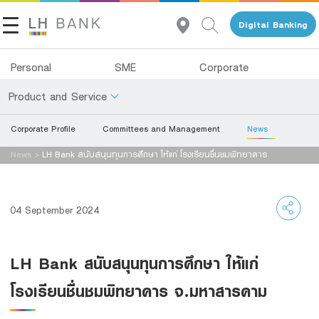
Digital Banking
Personal
SME
Corporate
Product and Service
Corporate Profile
Committees and Management
News
About Us
Deposits
News
>
LH Bank สนับสนุนทุนการศึกษา ให้แก่ โรงเรียนชื่นชมพิทยาคาร
Investor Relations
จ.มหาสารคาม
Loans
Insurance
Contact Us
04 September 2024
Investments
Land and Houses Financial Business Group
LH Bank สนับสนุนทุนการศึกษา ให้แก่
Services
Tel 1327
EN
TH
โรงเรียนชื่นชมพิทยาคาร จ.มหาสารคาม
Digital Banking