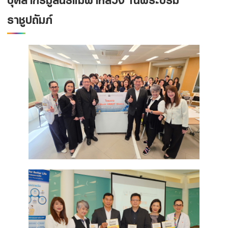
Family Banking
ราชูปถัมภ์
Foreigners