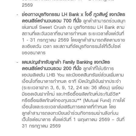
2569
ช่องทางบูธกิจกรรม
LH Bank x โจอี้ ภูวศิษฐ์
แจกบัตร
คอนเสิร์ตจำนวนรวม
700 ที่นั่ง
ลูกค้าสามารถร่วมสนุก
เล่นเกมส์ Sweet Crush ณ บูธกิจกรรม LH Bank ตาม
สถานที่และวันเวลาที่ธนาคารกำหนด ระยะเวลาตั้งแต่วันที่
1 - 31 กรกฎาคม 2569 โดยลูกค้าสามารถติดตามราย
ละเอียดวัน เวลา และสถานที่จัดบูธกิจกรรมได้ที่เว็บไซต์
ของธนาคาร
แคมเปญสำหรับลูกค้า
Family Banking
แจกบัตร
คอนเสิร์ตจำนวนรวม
200 ที่นั่ง
ลูกค้าที่ใช้บริการ
แอปพลิเคชัน LHB You และมียอดสินทรัพย์ส่วนเพิ่มตาม
เงื่อนไขที่ธนาคารกำหนด อาทิ เปิดบัญชีเงินฝากประจำ
(ระยะเวลาฝาก 3, 6, 9, 12, 24 และ 36 เดือน) พร้อม
มียอดเงินฝากใหม่ และ/หรือซื้อผลิตภัณฑ์ประกันชีวิต*
หรือซื้อผลิตภัณฑ์กองทุนรวม** (Mutual Fund) ภายใต้
เงื่อนไขและระยะเวลาส่งเสริมการตลาดที่กำหนด โดย
ลูกค้าสามารถลงทะเบียนเข้าร่วมกิจกรรมผ่านลิงก์บน
เว็บไซต์ธนาคาร ตั้งแต่วันที่ 1 พฤษภาคม 2569 – วันที่
31 กรกฎาคม 2569