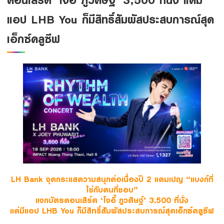
Family Banking
แอป LHB You ก็มีสิทธิ์สัมผัสประสบการณ์สุด
Foreigners
เอ็กซ์คลูซีฟ
LH Bank จุดกระแสความสนุกต่อเนื่องปี 2 แคมเปญ “แบงก์ที่
ใช่กับคนที่ชอบ”
แจกบัตรคอนเสิร์ต ‘โจอี้ ภูวศิษฐ์’ 3,500 ที่นั่ง
แค่มีแอป LHB You ก็มีสิทธิ์สัมผัสประสบการณ์สุดเอ็กซ์คลูซีฟ