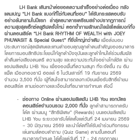
LH Bank เดินหน้าต่อยอดความสำเร็จอย่างต่อเนื่อง หลัง
แคมเปญ “LH Bank แบงก์ที่ใช่กับคนที่ชอบ” ได้รับกระแสตอบรับ
อย่างล้นหลามในปีแรก ล่าสุดธนาคารเตรียมสร้างปรากฎการณ์
ความสุขสุดเอ็กซ์คลูซีฟครั้งใหม่ ตอกย้ำภาพลักษณ์ไลฟ์สไตล์แบงก์กิ้ง
ผ่านคอนเสิร์ต “LH Bank RHYTHM OF WEALTH with JOEY
PHUWASIT & Special Guest” ที่ยิ่งใหญ่กว่าเดิม
เพื่อส่งมอบ
ประสบการณ์สุดพิเศษและแทนคำขอบคุณลูกค้าคนสำคัญของธนาคาร
โดยการมอบสิทธิประโยชน์ให้ลูกค้าปัจจุบันและลูกค้าใหม่ได้ร่วมสัมผัส
ค่ำคืนแห่งเสียงดนตรี ความสุข และความประทับใจอย่างใกล้ชิด ผ่าน
แอปพลิเคชัน LHB You เพื่อจองพื้นที่ความสนุก ที่จะจัดขึ้น ณ อิม
แพ็ค เมืองทองธานี ฮอลล์ 6 ในวันเสาร์ที่ 19 กันยายน 2569
จำนวน 3,500 ที่นั่ง ผู้ที่สนใจสามารถลงทะเบียนเพื่อรับสิทธิ์เข้าชม
คอนเสิร์ต ตามช่องทางและเงื่อนไขที่ธนาคารกำหนด ดังนี้
ช่องทาง
Online ผ่านแอปพลิเคชัน LHB You
แจกบัตร
คอนเสิร์ตจำนวนรวม
2,000 ที่นั่ง
ลูกค้าสามารถกดรับ
โค้ด ผ่านเมนู “สิทธิพิเศษ” (Rewards) บนแอปพลิเคชัน
LHB You ระยะเวลารับโค้ดตั้งแต่วันที่ 24 เมษายน 2569
– 30 มิถุนายน 2569 และนำโค้ดที่ได้รับเข้าร่วมกิจกรรม
เล่นเกมส์ตอบคำถาม (Quiz Game) ตามขั้นตอนที่
ธนาคารกำหนด ได้ตั้งแต่วันที่ 17 - 24 กรกฎาคม