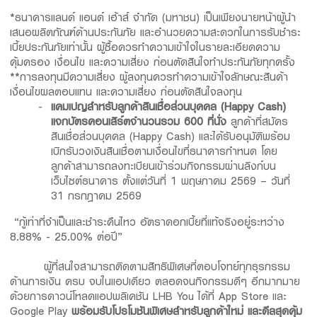
*ธนาคารแลนด์ แอนด์ เฮ้าส์ จำกัด (มหาชน) เป็นเพียงนายหน้าผู้นำ
เสนอผลิตภัณฑ์ด้านประกันภัย และอำนวยความสะดวกในการรับชำระ
เบี้ยประกันภัยเท่านั้น ผู้ซื้อควรทำความเข้าใจในรายละเอียดความ
คุ้มครอง เงื่อนไข และความเสี่ยง ก่อนตัดสินใจทำประกันภัยทุกครั้ง
**การลงทุนมีความเสี่ยง ผู้ลงทุนควรทำความเข้าใจลักษณะสินค้า
เงื่อนไขผลตอบแทน และความเสี่ยง ก่อนตัดสินใจลงทุน
แคมเปญสำหรับลูกค้าสินเชื่อส่วนบุคคล (
Happy Cash)
แจกบัตรคอนเสิร์ตจำนวนรวม 600 ที่นั่ง
ลูกค้าที่สมัคร
สินเชื่อส่วนบุคคล (Happy Cash) และได้รับอนุมัติพร้อม
เบิกรับวงเงินสินเชื่อตามเงื่อนไขที่ธนาคารกำหนด โดย
ลูกค้าสามารถลงทะเบียนเข้าร่วมกิจกรรมผ่านลิงก์บน
เว็บไซต์ธนาคาร ตั้งแต่วันที่ 1 พฤษภาคม 2569 – วันที่
31 กรกฎาคม 2569
“กู้เท่าที่จำเป็นและชำระคืนไหว อัตราดอกเบี้ยที่แท้จริงอยู่ระหว่าง
8.88% - 25.00% ต่อปี”
ผู้ที่สนใจสามารถติดตามสิทธิพิเศษที่ตอบโจทย์ทุกธุรกรรม
ด้านการเงิน ครบ จบในแอปเดียว ตลอดจนกิจกรรมดีๆ อีกมากมาย
ด้วยการดาวน์โหลดแอปพลิเคชัน LHB You ได้ที่ App Store และ
Google Play
พร้อมรับโปรโมชันพิเศษสำหรับลูกค้าใหม่ และดีลสุดคุ้ม