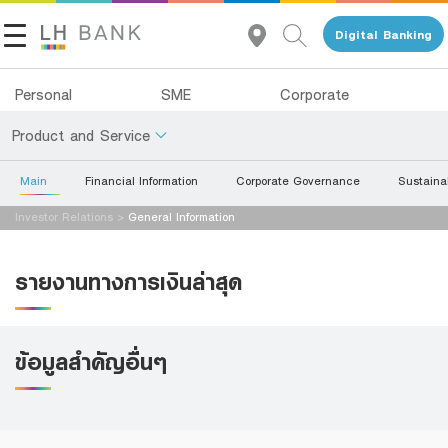
Digital Banking
Personal
SME
Corporate
Product and Service
Main
Financial Information
Corporate Governance
Sustainab
About Us
Deposits
Investor Relations
>
General Information
Investor Relations
Loans
รายงานทางการเงินล่าสุด
Insurance
Contact Us
Investments
Land and Houses Financial Business Group
ข้อมูลสำคัญอื่นๆ
Services
Tel 1327
EN
TH
Digital Banking