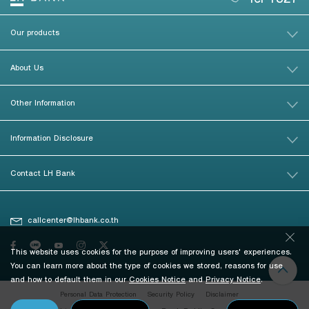
Our products
About Us
Other Information
Information Disclosure
Contact LH Bank
callcenter@lhbank.co.th
This website uses cookies for the purpose of improving users' experiences.
You can learn more about the type of cookies we stored, reasons for use
and how to default them in our
Cookies Notice
and
Privacy Notice
.
Personal Data Protection
Security Policy
Disclaimer