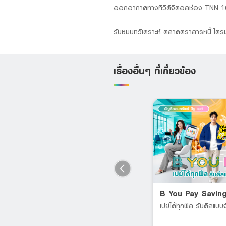
ออกอากาศทางทีวีดิจิตอลช่อง TNN 1
รับชมบทวิเคราะห์ ตลาดตราสารหนี้ ไตรม
เรื่องอื่นๆ ที่เกี่ยวข้อง
LHB PA PAY MAX
B You Pay Savin
Supports all age groups;
เปย์ได้ทุกฟิล รับดีลแบบจ
individuals aged 60 and above
RT
can also purchase.*