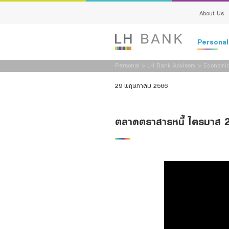
About Us
Persona
Personal
>
LH Bank Advisory
>
Economic
Deposits
29 พฤษภาคม 2566
Loans
ตลาดตราสารหนี้ ไตรมาส 2 
Insurance
Investment
Services
Digital Ban
Family Bank