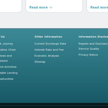
Read more
Read mor
 Us
Other Information
Information Disclo
k Journey
Current Exchange Rate
Reports and Disclosur
Service Quality
zation Chart
Interest Rate and Fee
Privacy Notice
tees and
Economic Analysis
ement
Sitemap
d Activities
sible Lending
ortunities