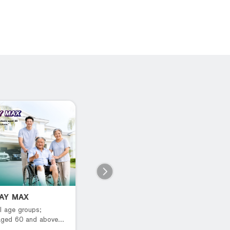
PAY MAX
B You Pay Savings
L
P
l age groups;
เปย์ได้ทุกฟิล รับดีลแบบจัดเต็ม
 aged 60 and above
R
rchase.*