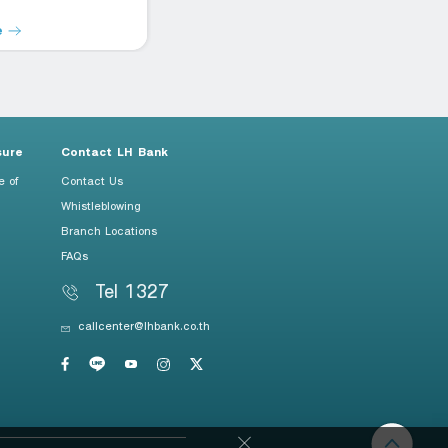
e
Read more
R
sure
Contact LH Bank
e of
Contact Us
Whistleblowing
Branch Locations
FAQs
Tel 1327
callcenter@lhbank.co.th