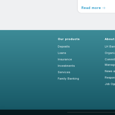
Read more
Read more
Our products
About
Deposits
LH Ban
Loans
Organi
Insurance
Commit
Manag
Investments
News an
Services
Respon
Family Banking
Job Opp