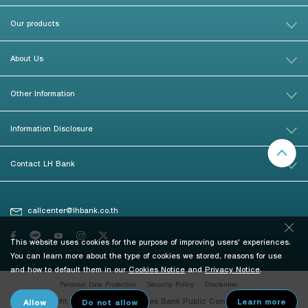
Our products
About Us
Other Information
Information Disclosure
Contact LH Bank
callcenter@lhbank.co.th
This website uses cookies for the purpose of improving users' experiences.
You can learn more about the type of cookies we stored, reasons for use
and how to default them in our
Cookies Notice
and
Privacy Notice
.
Personal Data Protection
Security Policy
Disclaimer
© Copyright 2026 Land and Houses Bank Public Company Limited. All