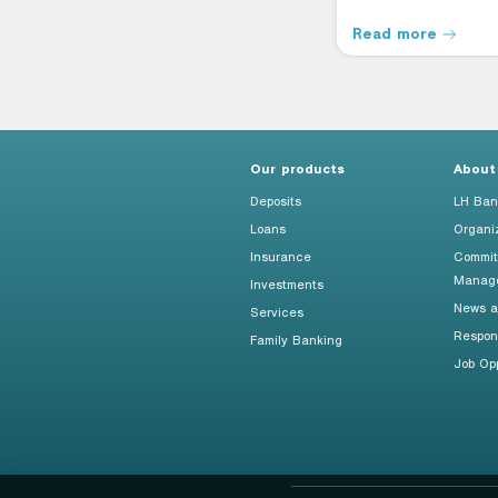
Read more
Read more
Our products
About
Deposits
LH Ban
Loans
Organi
Insurance
Commit
Manag
Investments
News an
Services
Respon
Family Banking
Job Opp