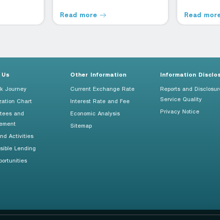
Read more
Read mor
 Us
Other Information
Information Disclo
k Journey
Current Exchange Rate
Reports and Disclosur
Service Quality
zation Chart
Interest Rate and Fee
Privacy Notice
tees and
Economic Analysis
ement
Sitemap
d Activities
sible Lending
ortunities