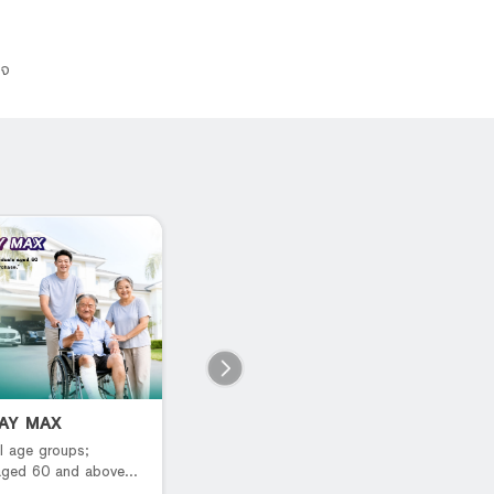
ใจ
PAY MAX
B You Pay Savings
L
P
l age groups;
เปย์ได้ทุกฟิล รับดีลแบบจัดเต็ม
 aged 60 and above
R
rchase.*