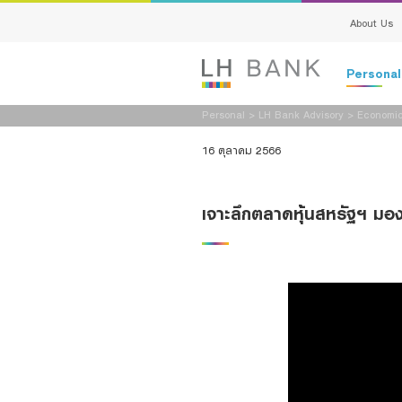
About Us
Persona
Personal
>
LH Bank Advisory
>
Economic
Deposits
16 ตุลาคม 2566
Loans
เจาะลึกตลาดหุ้นสหรัฐฯ มอ
Insurance
Investment
Services
Digital Ban
Family Bank