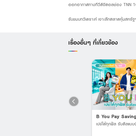
ออกอากาศทางทีวีดิจิตอลช่อง TNN 1
รับชมบทวิเคราะห์ เจาะลึกตลาดหุ้นสหรั
เรื่องอื่นๆ ที่เกี่ยวข้อง
LHB PA PAY MAX
B You Pay Savin
Supports all age groups;
เปย์ได้ทุกฟิล รับดีลแบบจ
individuals aged 60 and above
RT
can also purchase.*