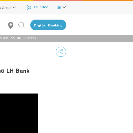
Tel 1327
s Group
EN
Digital Banking
16 ต.ค. 66 โดย LH Bank
 โดย LH Bank