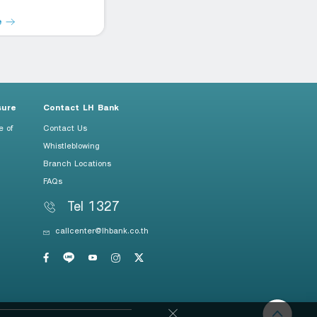
e
Read more
R
sure
Contact LH Bank
e of
Contact Us
Whistleblowing
Branch Locations
FAQs
Tel 1327
callcenter@lhbank.co.th