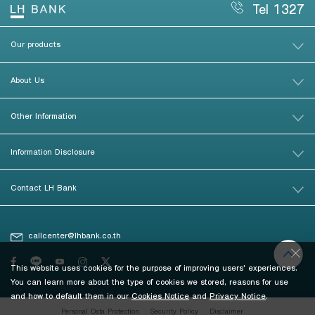
Tel 1327
Our products
About Us
Other Information
Information Disclosure
Contact LH Bank
callcenter@lhbank.co.th
This website uses cookies for the purpose of improving users' experiences.
You can learn more about the type of cookies we stored, reasons for use
and how to default them in our
Cookies Notice
and
Privacy Notice
.
Personal Data Protection
Security Policy
Disclaimer