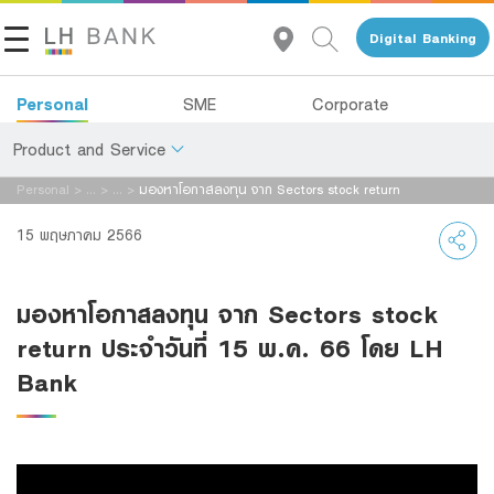
Digital Banking
Personal
SME
Corporate
Product and Service
Personal
>
...
>
...
>
มองหาโอกาสลงทุน จาก Sectors stock return
About Us
Deposits
15 พฤษภาคม 2566
Investor Relations
Loans
มองหาโอกาสลงทุน จาก Sectors stock
Insurance
Contact Us
return ประจำวันที่ 15 พ.ค. 66 โดย LH
Investments
Bank
Land and Houses Financial Business Group
Services
Tel 1327
EN
TH
Digital Banking