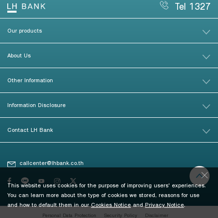
Tel 1327
Our products
About Us
Other Information
Information Disclosure
Contact LH Bank
callcenter@lhbank.co.th
This website uses cookies for the purpose of improving users' experiences.
You can learn more about the type of cookies we stored, reasons for use
and how to default them in our
Cookies Notice
and
Privacy Notice
.
Personal Data Protection
Security Policy
Disclaimer