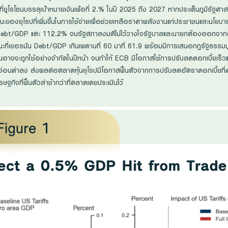
้ที่ยูโรโซนบรรลุเป้าหมายเงินเฟ้อที่ 2.% ในปี 2025 ถึง 2027 หากประเด็นภูมิรัฐศา
ของยุโรปที่เพิ่มขึ้นในการใช้จ่ายเพื่อช่วยเหลือราคาพลังงานแก่ประชาชนและนโยบ
ศส ที่ Debt/GDP แตะ 112.2% จนรัฐสภาลงมติไม่ไว้วางใจรัฐบาลและนายกต้องออกจ
เยอรมัน Debt/GDP เกินเพดานที่ 60 มาที่ 61.9 พร้อมมีการเสนอกฎรัฐธรรมนูญ
ซนอาจจะถูกใช้อย่างจำกัดในปีหน้า จนทำให้ ECB มีโอกาสใช้การปรับลดดอกเบี้ยเร็ว
ศทางอ่อนค่าลง ส่งผลต่อตลาดหุ้นยุโรปมีโอกาสฟื้นตัวจากการปรับลดอัตราดอกเบี้ยที่
ฐกิจที่ฟื้นตัวล่าช้ากว่าที่ตลาดเคยประเมินไว้