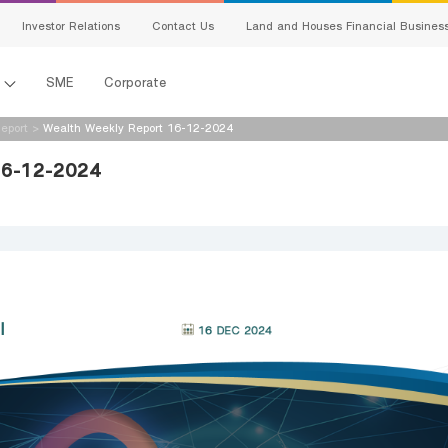
Investor Relations
Contact Us
Land and Houses Financial Busines
l
SME
Corporate
eport
>
Wealth Weekly Report 16-12-2024
16-12-2024
s
king
ing