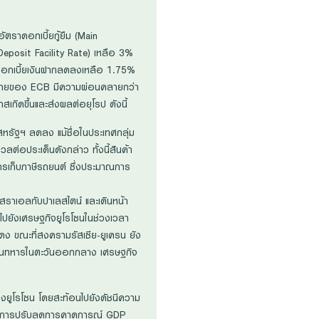
ตราดอกเบี้ยกู้ยืม (Main
 Deposit Facility Rate) เหลือ 3%
ราดอกเบี้ยเงินฝากลดลงเหลือ 1.75%
นโยบายของ ECB มีความผ่อนคลายกว่า
สเกิดขึ้นและส่งผลต่อยุโรป ดังนี้
หรัฐฯ ลดลง แม้ชื่อในประเทศกลุ่ม
วลต่อประเด็นดังกล่าว ทั้งนี้สินค้า
 การเก็บภาษีรถยนต์ ซึ่งประมาณการ
ราเอลกับปาเลสไตน์ และเดินหน้า
ตไปยังเศรษฐกิจยูโรโซนในช่วงเวลา
แดง ขณะที่สงครามรัสเซีย-ยูเครน ยัง
ารด้านทหารในตะวันออกกลาง เศรษฐกิจ
องยูโรโซน โดยสะท้อนไปยังดัชนีความ
ที่เห็นการปรับลดการคาดการณ์ GDP