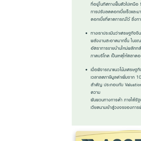
ที่อยู่ในทิศทางฟื้นตัวไปเหนื
การปรับลดดอกเบี้ยเร็วและม
ดอกเบี้ยที่คาดการณ์ไว้ ซึ่งท
ทางเราประเมินว่าเศรษฐกิจจี
พลังงานสะอาดมากขึ้น ในขณะท
อัตราการขายบ้านใหม่พลิกกลับ
ภาคบริโภค เป็นเหตุให้ตลาดอส
เมื่อพิจารณาแนวโน้มเศรษฐก
เวลาลดภาษีมูลค่าเพิ่มจาก 1
สำคัญ ประกอบกับ Valuation
ความ
ผันผวนทางการค้า ภายใต้รัฐ
เวียดนามเข้าสู่วงจรของการ