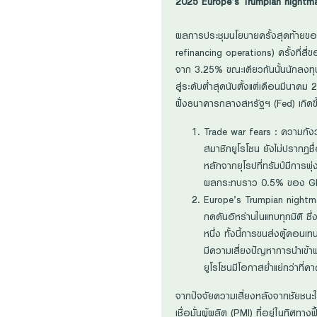
2025 Europe’s Trumpian nightma
ผลการประชุมนโยบายครั้งสุดท้ายของ
refinancing operations) ครั้งที่ส
จาก 3.25% ขณะเดียวกันนั้นนักลงทุ
สู่ระดับต่ำสุดนับตั้งแต่เดือนมีน
ฝั่งธนาคารกลางสหรัฐฯ (Fed) เกิดขึ้น
Trade war fears : ความกัง
สมาชิกยูโรโซน ยังไม่ปรากฏชื่
หลักจากยุโรปที่ทรัมป์มีการพ
ผลกระทบราว 0.5% ของ GDP 
Europe’s Trumpian nightma
กดดันอิหร่านในแทบทุกมิติ ซ
หนึ่ง ทั้งนี้การขนส่งตู้คอน
มีความเสี่ยงปัญหาการนำเข้า
ยูโรโซนมีโอกาสย่ำแย่กว่าที่ค
จากปัจจัยความเสี่ยงหลังจากชัยชนะใ
เชื่อมั่นผู้ผลิต (PMI) ที่อยู่ในทิ