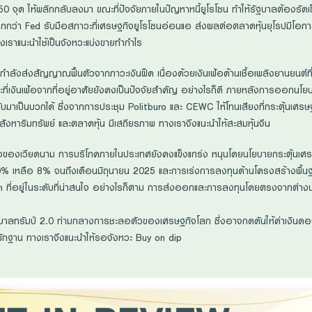
อ 50 จุด ให้พลิกกลับลงมา ขณะที่ปัจจัยภายในปัญหาหนี้ยูโรโซน ทำให้รัฐบาลต้องรัดเข
ากกว่า Fed รับมือสภาวะที่เศรษฐกิจยูโรโซนอ่อนแอ ส่งผลต่อตลาดหุ้นยุโรปมีโอก
างเราแนะนำใช้เป็นจังหวะแบ่งขายทำกำไร
นกำลังส่งสัญญาณฟื้นตัวจากภาวะเงินฝืด เนื่องด้วยเงินเฟ้อด้านเชื้อเพลิงยานยนต์
ี่เงินเฟ้อจากที่อยู่อาศัยยังคงเป็นปัจจัยสำคัญ อย่างไรก็ดี ภายหลังการออกนโย
มาเป็นบวกได้ ซึ่งจากการประชุม Politburo และ CEWC ให้โทนเสียงที่กระตุ้นเศรษฐกิจ
ังหาริมทรัพย์ และตลาดหุ้น มีเสถียรภาพ ทางเราจึงแนะนำให้สะสมหุ้นจีน
ิจของเวียดนาม การบริโภคภายในประเทศยังคงแข็งแกร่ง หนุนโดยนโยบายกระตุ้นเศ
0% เหลือ 8% จนถึงเดือนมิถุนายน 2025 และการเร่งการลงทุนด้านโครงสร้างพื้นฐาน 
 ที่อยู่ในระดับที่น่าสนใจ อย่างไรก็ตาม การส่งออกและการลงทุนโดยตรงจากต่
บาลทรัมป์ 2.0 ท่ามกลางการชะลอตัวของเศรษฐกิจโลก ซึ่งอาจกดดันให้ค่าเงินดอ
พักฐาน ทางเราจึงแนะนำให้รอจังหวะ Buy on dip