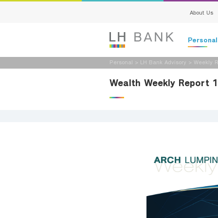
About Us
Persona
Personal
>
LH Bank Advisory
>
Weekly R
Deposits
Wealth Weekly Report 
Loans
Insurance
Investment
Services
Digital Ban
Family Bank