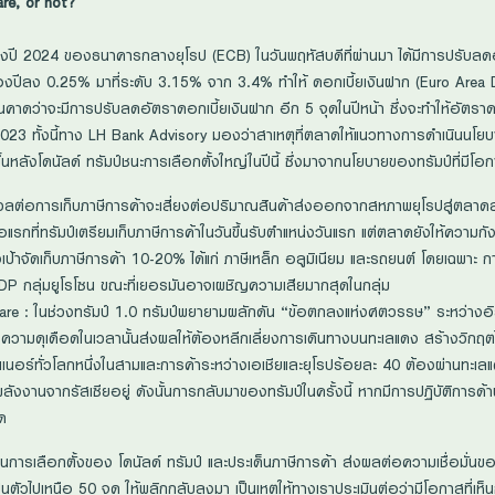
re, or not?
ปี 2024 ของธนาคารกลางยุโรป (ECB) ในวันพฤหัสบดีที่ผ่านมา ได้มีการปรับลดอั
ี่ของปีลง 0.25% มาที่ระดับ 3.15% จาก 3.4% ทำให้ ดอกเบี้ยเงินฝาก (Euro Area
นคาดว่าจะมีการปรับลดอัตราดอกเบี้ยเงินฝาก อีก 5 จุดในปีหน้า ซึ่งจะทำให้อัต
าคม 2023 ทั้งนี้ทาง LH Bank Advisory มองว่าสาเหตุที่ตลาดให้แนวทางการดำเนิน
หลังโดนัลด์ ทรัมป์ชนะการเลือกตั้งใหญ่ในปีนี้ ซึ่งมาจากนโยบายของทรัมป์ที่มีโอกา
วลต่อการเก็บภาษีการค้าจะเสี่ยงต่อปริมาณสินค้าส่งออกจากสหภาพยุโรปสู่ตลาดส
อแรกที่ทรัมป์เตรียมเก็บภาษีการค้าในวันขึ้นรับตำแหน่งวันแรก แต่ตลาดยังให้ความกัง
ุ่งเป้าจัดเก็บภาษีการค้า 10-20% ได้แก่ ภาษีเหล็ก อลูมิเนียม และรถยนต์ โดยเฉพาะ
กลุ่มยูโรโซน ขณะที่เยอรมันอาจเผชิญความเสียมากสุดในกลุ่ม
re : ในช่วงทรัมป์ 1.0 ทรัมป์พยายามผลักดัน “ข้อตกลงแห่งศตวรรษ” ระหว่างอิส
ึ่งความดุเดือดในเวลานั้นส่งผลให้ต้องหลีกเลี่ยงการเดินทางบนทะเลแดง สร้างวิกฤ
เทนเนอร์ทั่วโลกหนึ่งในสามและการค้าระหว่างเอเชียและยุโรปร้อยละ 40 ต้องผ่านทะเล
พลังงานจากรัสเซียอยู่ ดังนั้นการกลับมาของทรัมป์ในครั้งนี้ หากมีการปฏิบัติก
าด
นการเลือกตั้งของ โดนัลด์ ทรัมป์ และประเด็นภาษีการค้า ส่งผลต่อความเชื่อมั่นข
ศทางฟื้นตัวไปเหนือ 50 จุด ให้พลิกกลับลงมา เป็นเหตุให้ทางเราประเมินต่อว่ามีโอกาส