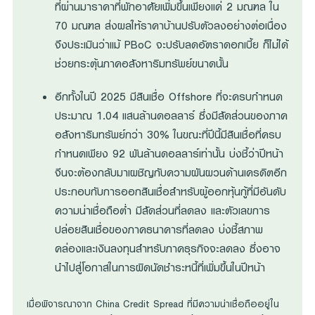
ที่ผ่านมาราคาที่พักอาศัยเพิ่มขึ้นเพียงแค่ 2 มณฑล ใน
70 มณฑล ส่งผลให้ราคาบ้านปรับตัวลงอย่างต่อเนื่อง
จึงประเมินว่าแม้ PBoC จะปรับลดอัตราดอกเบี้ย ก็ไม่ได้
ช่วยกระตุ้นภาคอสังหาริมทรัพย์ขนาดนั้น
อีกทั้งในปี 2025 มีสินเชื่อ Offshore ที่จะครบกำหนด
ประมาณ 1.04 แสนล้านดอลลาร์ ซึ่งมีสัดส่วนของภาค
อสังหาริมทรัพย์กว่า 30% ในขณะที่ปีนี้มีสินเชื่อที่ครบ
กำหนดเพียง 92 พันล้านดอลลาร์เท่านั้น บ่งชี้ว่าปีหน้า
จีนจะต้องกลับมาเผชิญกับความผันผวนด้านเครดิตอีก
ประกอบกับการออกสินเชื่อสำหรับผู้ออกหุ้นกู้ที่มีอันดับ
ความน่าเชื่อถือต่ำ มีสัดส่วนที่ลดลง และตัวเลขการ
ปล่อยสินเชื่อของภาคธนาคารที่ลดลง บ่งชี้สภาพ
คล่องและเงินลงทุนสำหรับภาคธุรกิจจะลดลง ซึ่งอาจ
นำไปสู่โอกาสในการผิดนัดชำระหนี้ที่เพิ่มขึ้นในปีหน้า
เมื่อพิจารณาจาก China Credit Spread ที่มีความน่าเชื่อถืออยู่ใน