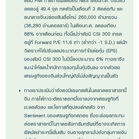
ดัชนี PMI ภาคการผลิตของ NBS เดือนก.ค. ปรับตัว
ลดลงสู่ 49.4 จุด หดตัวเป็นเดือนที่ 3 ติดต่อกัน และ
ธนาคารจีนปล่อยสินเชื่อใหม่ 260,000 ล้านหยวน
(36,280 ล้านดอลลาร์) ในเดือนก.ค. ลดลงเกือบ
88% จากเดือนก่อน ทั้งนี้แม้ว่าดัชนี CSI 300 เทรด
อยู่ที่ Forward P/E 11.6 เท่า (ต่ำกว่า -1 S.D.) แต่นัก
วิเคราะห์ได้ปรับลดประมาณการกำไรต่อหุ้น (EPS)
ของดัชนี CSI 300 ในปีนี้ลงประมาณ 6% ทางเราจึง
แนะนำให้ลดน้ำหนักการลงทุนในหุ้นจีนลง จากตัวเลข
เศรษฐกิจของจีนส่วนใหญ่ยังไม่ส่งสัญญาณฟื้นตัว
ทางเราประเมินว่ายังคงมีแรงกดดันในตลาดตราสารหนี้
จีน ภายใต้ภาวะอัตราดอกเบี้ยขาลงจากเศรษฐกิจที่
ชะลอตัวลง และโอกาสที่อุปสงค์หดตัว จาก
Sentiment ของเศรษฐกิจถดถอย ซึ่งจะส่งผลกระทบ
ต่อตราสารหนี้ในภาคอสังหาริมทรัพย์ที่อาจจะเกิดการ
ผิดนัดชำระหนี้เพิ่มเติม จนอาจลุกลามไปยังกลุ่มการเงิน