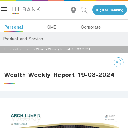
Digital Banking
Personal
SME
Corporate
Product and Service
Personal
>
...
>
...
>
Wealth Weekly Report 19-08-2024
About Us
Deposits
Investor Relations
Loans
Wealth Weekly Report 19-08-2024
Insurance
Contact Us
Investments
Land and Houses Financial Business Group
Services
Tel 1327
EN
TH
Digital Banking