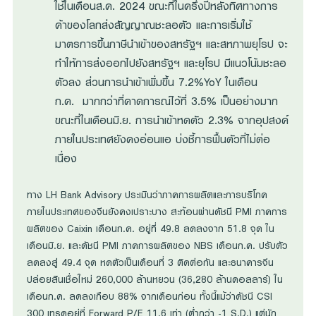
ใช้ในเดือนส.ค. 2024 ขณะที่ในครึ่งปีหลังทิศทางการ
ค้าของโลกส่งสัญญาณชะลอตัว และการเริ่มใช้
มาตรการขึ้นภาษีนำเข้าของสหรัฐฯ และสหภาพยุโรป จะ
ทำให้การส่งออกไปยังสหรัฐฯ และยุโรป มีแนวโน้มชะลอ
ตัวลง ส่วนการนำเข้าเพิ่มขึ้น 7.2%YoY ในเดือน
ก.ค. มากกว่าที่คาดการณ์ไว้ที่ 3.5% เป็นอย่างมาก
ขณะที่ในเดือนมิ.ย. การนำเข้าหดตัว 2.3% จากอุปสงค์
ภายในประเทศยังคงอ่อนแอ บ่งชี้การฟื้นตัวที่ไม่ต่อ
เนื่อง
ทาง LH Bank Advisory ประเมินว่าภาคการผลิตและการบริโภค
ภายในประเทศของจีนยังคงเปราะบาง สะท้อนผ่านดัชนี PMI ภาคการ
ผลิตของ Caixin เดือนก.ค. อยู่ที่ 49.8 ลดลงจาก 51.8 จุด ใน
เดือนมิ.ย. และดัชนี PMI ภาคการผลิตของ NBS เดือนก.ค. ปรับตัว
ลดลงสู่ 49.4 จุด หดตัวเป็นเดือนที่ 3 ติดต่อกัน และธนาคารจีน
ปล่อยสินเชื่อใหม่ 260,000 ล้านหยวน (36,280 ล้านดอลลาร์) ใน
เดือนก.ค. ลดลงเกือบ 88% จากเดือนก่อน ทั้งนี้แม้ว่าดัชนี CSI
300 เทรดอยู่ที่ Forward P/E 11.6 เท่า (ต่ำกว่า -1 S.D.) แต่นัก