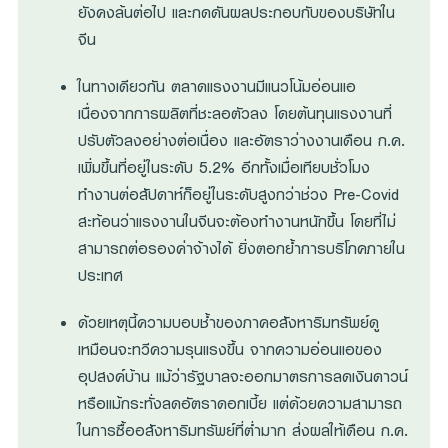
ยังคงล้นต่อไป และกดดันผลประกอบกับของบริษัทใน
จีน
ในทางเดียวกัน ตลาดแรงงานมีแนวโน้มอ่อนแอ
เนื่องจากการผลิตที่ชะลอตัวลง โดยต้นทุนแรงงานที่
ปรับตัวลงอย่างต่อเนื่อง และอัตราว่างงานเดือน ก.ค.
เพิ่มขึ้นที่อยู่ในระดับ 5.2% อีกทั้งเมื่อเทียบชั่วโมง
ทำงานต่อสัปดาห์ก็อยู่ในระดับสูงกว่าช่วง Pre-Covid
สะท้อนว่าแรงงานในจีนจะต้องทำงานหนักขึ้น โดยที่ไม่
สามารถต่อรองค่าจ้างได้ ยิ่งตอกย้ำการบริโภคภายใน
ประเทศ
ด้วยเหตุนี้ความบอบช้ำของภาคอสังหาริมทรัพย์ดู
เหมือนจะทวีความรุนแรงขึ้น จากความอ่อนแอของ
อุปสงค์บ้าน แม้ว่ารัฐบาลจะออกมาตรการลดเงินดาวน์
หรือแม้กระทั่งลดอัตราดอกเบี้ย แต่ด้วยความสามารถ
ในการซื้ออสังหาริมทรัพย์ที่ต่ำมาก ส่งผลให้เดือน ก.ค.