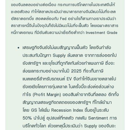
ของจีนลดลงอย่างต่อเนื่อง กระทบการบริโภคภายในประเทศจีนให้
ชะลอตัวลง ทำให้ตลาดประเมินว่าธนาคารกลางจีนมีแนวโน้มที่จะลด
อัตราดอกเบี้ย สอดคล้องกับ Fed อย่างไรก็ตามทางเราประเมินว่า
ตราสารหนี้จีนในปัจจุบันก็ยังไม่มีแนวโน้มที่จะฟื้นตัว โดยเฉพาะตราสาร
หนี้ภาคเอกชน ที่มีอันดับความน่าเชื่อถือต่ำกว่า Investment Grade
เศรษฐกิจจีนยังไม่พบสัญญาณฟื้นตัว โดยจีนกำลัง
ประสบกับปัญหา Supply ล้นตลาด จากการส่งออกไป
ยังสหรัฐฯ และยุโรปที่ถูกกีดกันด้วยกำแพงภาษี ซึ่งจะ
ส่งผลกระทบอย่างมากในปี 2025 ที่จะเก็บภาษี
แบตเตอรี่สำหรับรถยนต์ EV จึงทำให้จีนขยายตลาดไป
ยังเอเชียโดยการทุ่มตลาด ในครั้งนี้จะส่งต่อส่วนต่าง
กำไร (Profit Margin) ของสินค้าจากจีนที่ลดลง อีกทั้ง
สัญญาณเศรษฐกิจถดถอยของสหรัฐฯ ที่ใกล้เข้ามา
โดย GS ได้เพิ่ม Recession Index ขึ้นอยู่ในระดับ
50% นำไปสู่ อุปสงค์ที่หดตัว กดดัน Sentiment การ
บริโภคทั่วโลก ด้วยเหตุนี้ประเมินว่า Supply ของจีนจะ