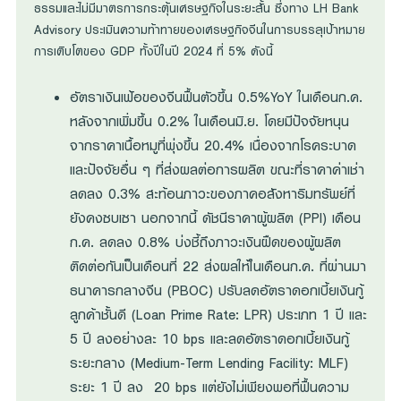
ธรรมและไม่มีมาตรการกระตุ้นเศรษฐกิจในระยะสั้น ซึ่งทาง LH Bank
Advisory ประเมินความท้าทายของเศรษฐกิจจีนในการบรรลุเป้าหมาย
การเติบโตของ GDP ทั้งปีในปี 2024 ที่ 5% ดังนี้
อัตราเงินเฟ้อของจีนฟื้นตัวขึ้น 0.5%YoY ในเดือนก.ค.
หลังจากเพิ่มขึ้น 0.2% ในเดือนมิ.ย. โดยมีปัจจัยหนุน
จากราคาเนื้อหมูที่พุ่งขึ้น 20.4% เนื่องจากโรคระบาด
และปัจจัยอื่น ๆ ที่ส่งผลต่อการผลิต ขณะที่ราคาค่าเช่า
ลดลง 0.3% สะท้อนภาวะของภาคอสังหาริมทรัพย์ที่
ยังคงซบเซา นอกจากนี้ ดัชนีราคาผู้ผลิต (PPI) เดือน
ก.ค. ลดลง 0.8% บ่งชี้ถึงภาวะเงินฝืดของผู้ผลิต
ติดต่อกันเป็นเดือนที่ 22 ส่งผลให้ในเดือนก.ค. ที่ผ่านมา
ธนาคารกลางจีน (PBOC) ปรับลดอัตราดอกเบี้ยเงินกู้
ลูกค้าชั้นดี (Loan Prime Rate: LPR) ประเภท 1 ปี และ
5 ปี ลงอย่างละ 10 bps และลดอัตราดอกเบี้ยเงินกู้
ระยะกลาง (Medium-Term Lending Facility: MLF)
ระยะ 1 ปี ลง 20 bps แต่ยังไม่เพียงพอที่ฟื้นความ