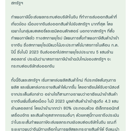
สหรัฐฯ
กำแพงภาษีนี้จะส่งผลกระทบต่อบริษัทในจีน ที่ทำการส่งออกสินค้าที่
เกี่ยวข้อง เนื่องจากจีนส่งออกสินค้าไปยังสหรัฐฯ มากที่สุด โดย
เฉพาะในกลุ่มแบตเตอรี่และเซมิคอนดักเตอร์ นอกจากสหรัฐฯ ที่ตั้ง
กำแพงภาษีแล้ว ทางสหภาพยุโรป มีแผนการตั้งกำแพงภาษีสินค้านำเข้า
จากจีน ซึ่งสหภาพยุโรปมีแนวโน้มจะประกาศใช้มาตรการในเดือน ก.ค.
ปีนี้ ซึ่งในปี 2023 จีนส่งออกไปสหภาพยุโรปประมาณ 5 แสนล้าน
ดอลลาร์ ประเมินว่ามาตรการภาษีนำเข้าฉบับใหม่ของสหรัฐฯ จะ
กระทบต่อบริษัทส่งออกจีน
ทั้งนี้จีนและสหรัฐฯ เริ่มหาแหล่งผลิตสินค้าใหม่ ที่ประหยัดต้นทุนการ
ผลิต และเพิ่มแหล่งกระจายสินค้าได้มากขึ้น โดยอาเซียนได้รับอานิสงส์
จากประเด็นดังกล่าว อย่างไรก็ตามทางเราพบว่าอาเซียนนำเข้าสินค้า
จากจีนเพิ่มขึ้นต่อเนื่อง ในปี 2023 มูลค่าสินค้านำเข้าสูงถึง 4.3 แสน
ล้านดอลลาร์ โดยนำเข้ามากกว่า 80% ประกอบด้วย อิเล็กทรอนิกส์
เครื่องจักร และสินค้าอุตสาหกรรมอื่นๆ ด้วยเหตุนี้ทางเราจึงประเมิน
ว่าในระยะสั้นกำแพงภาษีจะส่งผลกระทบเชิงลบต่อบริษัทในจีน ขณะที่
ระยะยาวพบว่าจีนมีทางเลือกในการผลิตและกระจายสินค้าได้ จึงแนะนำ