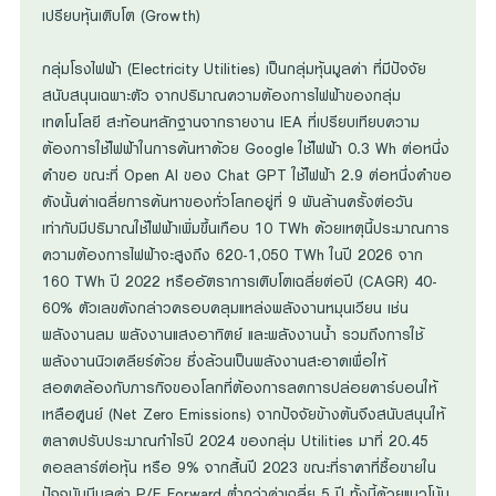
เปรียบหุ้นเติบโต (Growth)
กลุ่มโรงไฟฟ้า (Electricity Utilities) เป็นกลุ่มหุ้นมูลค่า ที่มีปัจจัย
สนับสนุนเฉพาะตัว จากปริมาณความต้องการไฟฟ้าของกลุ่ม
เทคโนโลยี สะท้อนหลักฐานจากรายงาน IEA ที่เปรียบเทียบความ
ต้องการใช้ไฟฟ้าในการค้นหาด้วย Google ใช้ไฟฟ้า 0.3 Wh ต่อหนึ่ง
คำขอ ขณะที่ Open AI ของ Chat GPT ใช้ไฟฟ้า 2.9 ต่อหนึ่งคำขอ
ดังนั้นค่าเฉลี่ยการค้นหาของทั่วโลกอยู่ที่ 9 พันล้านครั้งต่อวัน
เท่ากับมีปริมาณใช้ไฟฟ้าเพิ่มขึ้นเกือบ 10 TWh ด้วยเหตุนี้ประมาณการ
ความต้องการไฟฟ้าจะสูงถึง 620-1,050 TWh ในปี 2026 จาก
160 TWh ปี 2022 หรืออัตราการเติบโตเฉลี่ยต่อปี (CAGR) 40-
60% ตัวเลขดังกล่าวครอบคลุมแหล่งพลังงานหมุนเวียน เช่น
พลังงานลม พลังงานแสงอาทิตย์ และพลังงานน้ำ รวมถึงการใช้
พลังงานนิวเคลียร์ด้วย ซึ่งล้วนเป็นพลังงานสะอาดเพื่อให้
สอดคล้องกับภารกิจของโลกที่ต้องการลดการปล่อยคาร์บอนให้
เหลือศูนย์ (Net Zero Emissions) จากปัจจัยข้างต้นจึงสนับสนุนให้
ตลาดปรับประมาณกำไรปี 2024 ของกลุ่ม Utilities มาที่ 20.45
ดอลลาร์ต่อหุ้น หรือ 9% จากสิ้นปี 2023 ขณะที่ราคาที่ซื้อขายใน
ปัจจุบันมีมูลค่า P/E Forward ต่ำกว่าค่าเฉลี่ย 5 ปี ทั้งนี้ด้วยแนวโน้ม