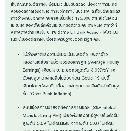
เห็นสัญญาณอัตราเงินเฟ้อมีแนวโน้มปรับตัวลง เนื่องจากการชะลอ
ตัวของตลาดแรงงานและการบริโภคภายในประเทศ สะท้อนผ่านตัวเลข
การจ้างงานนอกภาคเกษตรเพิ่มขึ้นเพียง 175,000 ตำแหน่งในเดือน
เม.ย. และยอดค้าปลีกเดือนเม.ย. ทรงตัวที่ระดับ 0%MoM ต่ำกว่าที่
ตลาดคาดว่าจะเพิ่มขึ้น 0.4% ซึ่งทาง LH Bank Advisory ได้ประเมิน
แนวโน้มของอัตราเงินเฟ้อและเศรษฐกิจของสหรัฐฯ ดังนี้
แม้ว่าตลาดแรงงานมีแนวโน้มชะลอตัว และค่าจ้าง
แรงงานเฉลี่ยรายชั่วโมงของสหรัฐฯ (Average Hourly
Earnings) เดือนเม.ย. ชะลอลงสู่ระดับ 3.9%YoY แต่
ยังคงสูงกว่าค่าเฉลี่ยในช่วงก่อน Covid-19 บ่งชี้
เงินเฟ้อจะยังคงยืดเยื้อจากต้นทุนการผลิตสินค้าเพิ่มสูง
ขึ้น (Cost Push Inflation)
ดัชนีผู้จัดการฝ่ายจัดซื้อภาคการผลิต (S&P Global
Manufacturing PMI) เบื้องต้นของสหรัฐฯ ปรับตัวขึ้น
สู่ระดับ 50.9 ในเดือนพ.ค. จากระดับ 50.0 ในเดือน