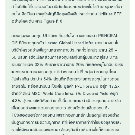
กำไรที่เติบโตไปพร้อมกับอานิสงส์ของกระแสเทคโนโลยี และมูลค่าที่น่า
สนใจ จึงเป็นสาเหตุสำคัญที่ดึงดูดเม็ดเงินไหลเข้ากลุ่ม Utilities ETF
อย่างโดดเด่น ตาม Figure ที่ 6
กองทุนลงทุนกลุ่ม Utilities ที่น่าสนใจ ทางเราแนะนำ PRINCIPAL
GIF ที่มีกองทุนหลัก Lazard Global Listed Infra และเน้นลงทุนใน
บริษัทโครงสร้างพื้นฐานหลากหลายประเทศทั่วโลกประมาณ 25 –
50 บริษัท แต่จะมีสัดส่วนการลงทุนหลักในกลุ่มประเทศยุโรป 37%
อเมริกาเหนือ 32% สหราชอาณาจักร 20% ที่เหลืออยู่ในทวีปเอเชีย
และกระจายการลงทุนกลุ่มอุตสาหกรรม ไปที่ กลุ่มสาธารณูปโภค
(ไฟฟ้า แก๊ส ประปา) 54% ส่วนที่เหลือกระจายการลงทุนในทางด่วน
รางรถไฟ หรือสนามบิน เป็นต้น มูลค่า P/E Forward อยู่ที่ 17.2x
ต่ำกว่าดัชนี MSCI World Core Infra. และ Dividend Yield อยู่ที่
4.3% สูงกว่าดัชนีดังกล่าว ทั้งนี้กลยุทธแนะนำนักลงทุนทยอยสะสม
เพื่อมุ่งสร้างผลตอบแทนระยะยาว ด้วยสัดส่วนเงินลงทุน 5-
10%ของพอร์ตการลงทุน เพราะกองทุนหลักเน้นลงทุนโครงสร้าง
พื้นฐานที่กิจการมีความผูกขาด ทำให้อัตราการทำกำไรของธุรกิจและ
รายได้มีความผันผวนต่อภาวะเศรษฐกิจต่ำ แต่อย่างไรก็ตามผลกระ