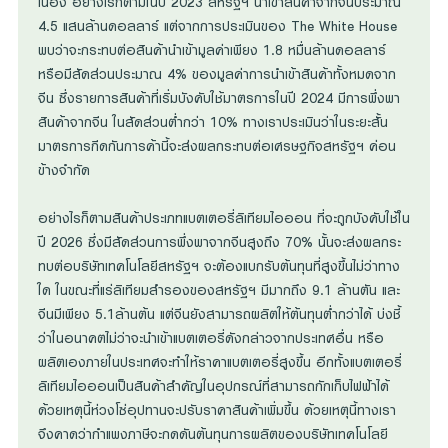
เนื่อง อย่างไรก็ตามในปี 2023 สหรัฐฯ นำเข้าสินค้าจากจีนประมาณ
4.5 แสนล้านดอลลาร์ แต่จากการประเมินของ The White House
พบว่าจะกระทบต่อสินค้านำเข้ามูลค่าเพียง 1.8 หมื่นล้านดอลลาร์
หรือมีสัดส่วนประมาณ 4% ของมูลค่าการนำเข้าสินค้าทั้งหมดจาก
จีน ซึ่งรายการสินค้าที่เริ่มบังคับใช้มาตรการในปี 2024 มีการพึ่งพา
สินค้าจากจีน ในสัดส่วนต่ำกว่า 10% ทางเราประเมินว่าในระยะสั้น
มาตรการกีดกันการค้านี้จะส่งผลกระทบต่อเศรษฐกิจสหรัฐฯ ค่อน
ข้างจำกัด
อย่างไรก็ตามสินค้าประเภทแบตเตอรี่ลิเทียมไอออน ที่จะถูกบังคับใช้ใน
ปี 2026 ซึ่งมีสัดส่วนการพึ่งพาจากจีนสูงถึง 70% นั้นจะส่งผลกระ
ทบต่อบริษัทเทคโนโลยีสหรัฐฯ จะต้องแบกรับต้นทุนที่สูงขึ้นไม่ว่าทาง
ใด ในขณะที่แร่ลิเทียมสำรองของสหรัฐฯ มีมากถึง 9.1 ล้านตัน และ
จีนมีเพียง 5.1ล้านต้น แต่จีนยังสามารถผลิตให้ต้นทุนต่ำกว่าได้ บ่งชี้
ว่าในอนาคตไม่ว่าจะนำเข้าแบตเตอรี่ดังกล่าวจากประเทศอื่น หรือ
ผลิตเองภายในประเทศจะทำให้ราคาแบตเตอรี่สูงขึ้น อีกทั้งแบตเตอรี่
ลิเทียมไอออนเป็นสินค้าสำคัญในอุปกรณ์ที่สามารถกักเก็บไฟฟ้าได้
ด้วยเหตุนี้ห่วงโซ่อุปทานจะปรับราคาสินค้าเพิ่มขึ้น ด้วยเหตุนี้ทางเรา
จึงคาดว่ากำแพงภาษีจะกดดันต้นทุนการผลิตของบริษัทเทคโนโลยี