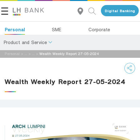
Digital Banking
Personal
SME
Corporate
Product and Service
Personal
>
...
>
...
>
Wealth Weekly Report 27-05-2024
About Us
Deposits
Investor Relations
Loans
Wealth Weekly Report 27-05-2024
Insurance
Contact Us
Investments
Land and Houses Financial Business Group
Services
Tel 1327
EN
TH
Digital Banking