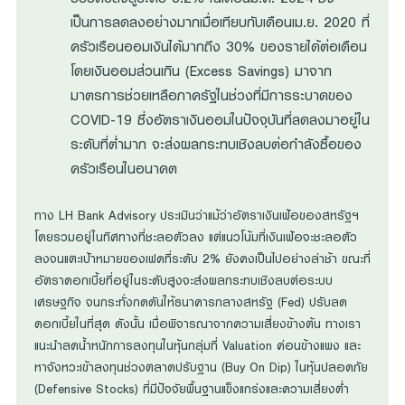
เป็นการลดลงอย่างมากเมื่อเทียบกับเดือนเม.ย. 2020 ที่
ครัวเรือนออมเงินได้มากถึง 30% ของรายได้ต่อเดือน
โดยเงินออมส่วนเกิน (Excess Savings) มาจาก
มาตรการช่วยเหลือภาครัฐในช่วงที่มีการระบาดของ
COVID-19 ซึ่งอัตราเงินออมในปัจจุบันที่ลดลงมาอยู่ใน
ระดับที่ต่ำมาก จะส่งผลกระทบเชิงลบต่อกำลังซื้อของ
ครัวเรือนในอนาคต
ทาง LH Bank Advisory ประเมินว่าแม้ว่าอัตราเงินเฟ้อของสหรัฐฯ
โดยรวมอยู่ในทิศทางที่ชะลอตัวลง แต่แนวโน้มที่เงินเฟ้อจะชะลอตัว
ลงจนแตะเป้าหมายของเฟดที่ระดับ 2% ยังคงเป็นไปอย่างล่าช้า ขณะที่
อัตราดอกเบี้ยที่อยู่ในระดับสูงจะส่งผลกระทบเชิงลบต่อระบบ
เศรษฐกิจ จนกระทั่งกดดันให้ธนาคารกลางสหรัฐ (Fed) ปรับลด
ดอกเบี้ยในที่สุด ดังนั้น เมื่อพิจารณาจากความเสี่ยงข้างต้น ทางเรา
แนะนำลดน้ำหนักการลงทุนในหุ้นกลุ่มที่ Valuation ค่อนข้างแพง และ
หาจังหวะเข้าลงทุนช่วงตลาดปรับฐาน (Buy On Dip) ในหุ้นปลอดภัย
(Defensive Stocks) ที่มีปัจจัยพื้นฐานแข็งแกร่งและความเสี่ยงต่ำ