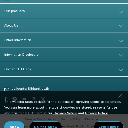
Our products
About Us
Other Information
Information Disclosure
Contact LH Bank
callcenter@lhbank.co.th
This website uses cookies for the purpose of improving users' experiences.
You can learn more about the type of cookies we stored, reasons for use
and how to default them in our
Cookies Notice
and
Privacy Notice
.
Personal Data Protection
Security Policy
Disclaimer
© Copyright 2026 Land and Houses Bank Public Company Limited. All