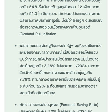
เม.ย. ส่วนดัชนี PMI ภาคบริการเบื้องต้น ปรับตัวขึ้นสู่
ระดับ 54.8 ซึ่งเป็นระดับสูงสุดในรอบ 12 เดือน จาก
ระดับ 51.3 ในเดือนเม.ย. สะท้อนอุปสงค์ของภาคการ
ผลิตและภาคบริการที่สูงขึ้น บ่งชี้ว่าสหรัฐฯ จะยังเผชิญ
ต่อแรงกดดันของเงินเฟ้อที่เกิดจากด้านอุปสงค์
(Demand Pull Inflation
แม้ว่าภาพรวมเศรษฐกิจของสหรัฐฯ จะยังคงแข็งแกร่ง
แต่เมื่อพิจารณาสถานการณ์หนี้สินครัวเรือนโดยรวม
พบว่าการผิดนัดชำระสินเชื่อบัตรเครดิตเพิ่มขึ้นอย่าง
ต่อเนื่องสู่ระดับ 3.16% ในไตรมาส 1/2024 และการ
ผิดนัดชำระหนี้ของธนาคารขนาดเล็กได้พุ่งสูงถึง
7.79% ท่ามกลางอัตราดอกเบี้ยบัตรเครดิต เพิ่มขึ้นสู่
ระดับเกือบ 22% สะท้อนผลกระทบเชิงลบจากอัตรา
ดอกเบี้ยที่อยู่ในระดับสูง
อัตราการออมส่วนบุคคล (Personal Saving Rate)
ปรับตัวลงสู่ระดับ 3.2% ในเดือนมี.ค. 2024 ซึ่ง