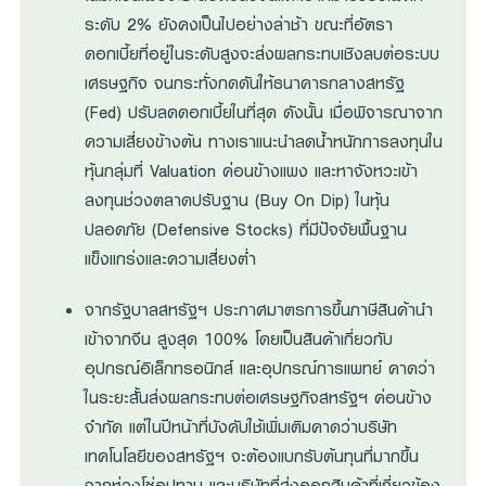
ระดับ 2% ยังคงเป็นไปอย่างล่าช้า ขณะที่อัตรา
ดอกเบี้ยที่อยู่ในระดับสูงจะส่งผลกระทบเชิงลบต่อระบบ
เศรษฐกิจ จนกระทั่งกดดันให้ธนาคารกลางสหรัฐ
(Fed) ปรับลดดอกเบี้ยในที่สุด ดังนั้น เมื่อพิจารณาจาก
ความเสี่ยงข้างต้น ทางเราแนะนำลดน้ำหนักการลงทุนใน
หุ้นกลุ่มที่ Valuation ค่อนข้างแพง และหาจังหวะเข้า
ลงทุนช่วงตลาดปรับฐาน (Buy On Dip) ในหุ้น
ปลอดภัย (Defensive Stocks) ที่มีปัจจัยพื้นฐาน
แข็งแกร่งและความเสี่ยงต่ำ
จากรัฐบาลสหรัฐฯ ประกาศมาตรการขึ้นภาษีสินค้านำ
เข้าจากจีน สูงสุด 100% โดยเป็นสินค้าเกี่ยวกับ
อุปกรณ์อิเล็กทรอนิกส์ และอุปกรณ์การแพทย์ คาดว่า
ในระยะสั้นส่งผลกระทบต่อเศรษฐกิจสหรัฐฯ ค่อนข้าง
จำกัด แต่ในปีหน้าที่บังคับใช้เพิ่มเติมคาดว่าบริษัท
เทคโนโลยีของสหรัฐฯ จะต้องแบกรับต้นทุนที่มากขึ้น
จากห่วงโซ่อุปทาน และบริษัทที่ส่งออกสินค้าที่เกี่ยวข้อง