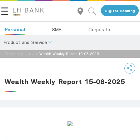
Digital Banking
Personal
SME
Corporate
Product and Service
Personal
>
...
>
...
>
Wealth Weekly Report 15-08-2025
About Us
Deposits
Investor Relations
Loans
Wealth Weekly Report 15-08-2025
Insurance
Contact Us
Investments
Land and Houses Financial Business Group
Services
Tel 1327
EN
TH
Digital Banking