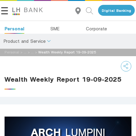
Digital Banking
Personal
SME
Corporate
Product and Service
Personal
>
...
>
...
>
Wealth Weekly Report 19-09-2025
About Us
Deposits
Investor Relations
Loans
Wealth Weekly Report 19-09-2025
Insurance
Contact Us
Investments
Land and Houses Financial Business Group
Services
Tel 1327
EN
TH
Digital Banking