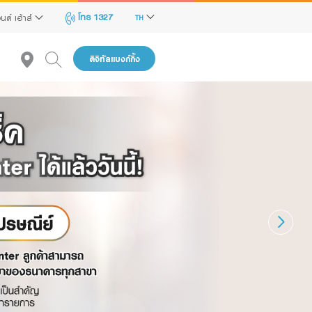
โทร 1327
นด์ เฮ้าส์
TH
ดิจิทัลแบงก์กิ้ง