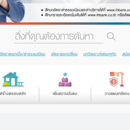
อัตราดอกเบี้ย/ค่าธรรมเนียม
อัตราแลกเปลี่ยน
บทวิเคราะห์เศรษฐกิจ
สมั
สร้างครอบครัว
เพิ่มความมั่นคง
วางแผนเกษียณ