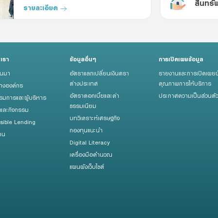
สินทรั
วันที่ 1 สิงหาคม - 30 กันยายน 2569
รายละเอียด
บเรา
ข้อมูลอื่นๆ
การเปิดเผยข้อมูล
็นมา
อัตราแลกเปลี่ยนเงินตรา
รายงานและการเปิดเผยข
ต่างประเทศ
คุณภาพการให้บริการ
้างองค์กร
อัตราดอกเบี้ยและค่า
ประกาศความเป็นส่วนตั
มการและผู้บริหาร
ธรรมเนียม
รและกิจกรรม
บทวิเคราะห์เศรษฐกิจ
sible Lending
กองทุนแนะนำ
าน
Digital Literacy
เครื่องมือคำนวณ
แผนผังเว็บไซต์