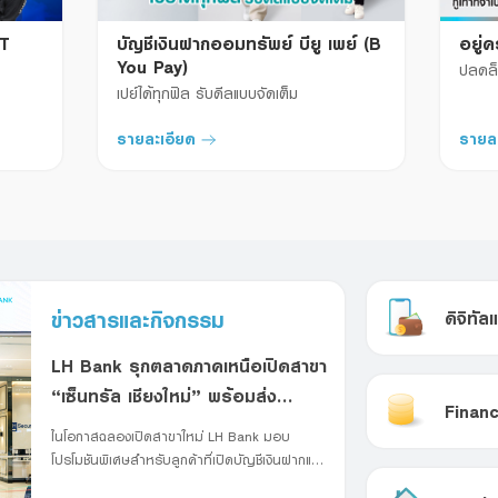
T
บัญชีเงินฝากออมทรัพย์ บียู เพย์ (B
อยู่ค
You Pay)


ปลดล็
เปย์ได้ทุกฟิล รับดีลแบบจัดเต็ม

รายละเอียด
รายล
ข่าวสารและกิจกรรม
ดิจิทัลแ
LH Bank รุกตลาดภาคเหนือเปิดสาขา
“เซ็นทรัล เชียงใหม่” พร้อมส่ง
Financ
โปรโมชันพิเศษ
ในโอกาสฉลองเปิดสาขาใหม่ LH Bank มอบ
โปรโมชันพิเศษสำหรับลูกค้าที่เปิดบัญชีเงินฝากและ
มียอดฝากเงินตามเงื่อนไขที่ธนาคารกำหนด ตั้งแต่