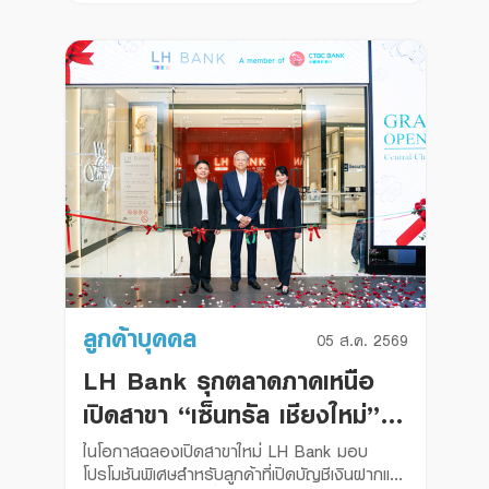
ลูกค้าบุคคล
05 ส.ค. 2569
LH Bank รุกตลาดภาคเหนือ
เปิดสาขา “เซ็นทรัล เชียงใหม่”
พร้อมส่งโปรโมชันพิเศษ
ในโอกาสฉลองเปิดสาขาใหม่ LH Bank มอบ
โปรโมชันพิเศษสำหรับลูกค้าที่เปิดบัญชีเงินฝากและ