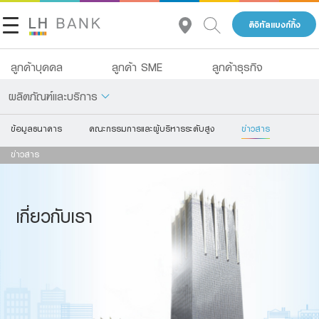
ดิจิทัลแบงก์กิ้ง
ลูกค้าบุคคล
ลูกค้า SME
ลูกค้าธุรกิจ
ผลิตภัณฑ์และบริการ
ข้อมูลธนาคาร
คณะกรรมการและผู้บริหารระดับสูง
ข่าวสาร
เกี่ยวกับเรา
เงินฝาก
ข่าวสาร
นักลงทุนสัมพันธ์
สินเชื่อ
ประกัน
ติดต่อเรา
เกี่ยวกับเรา
การลงทุน
กลุ่มธุรกิจทางการเงินแลนด์ แอนด์ เฮ้าส์
บริการ
โทร 1327
TH
EN
ดิจิทัลแบงก์กิ้ง