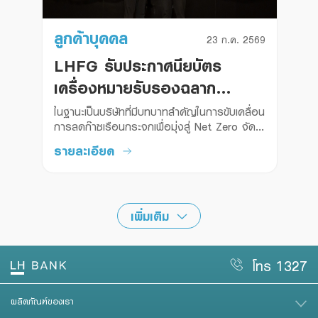
ลูกค้าบุคคล
23 ก.ค. 2569
LHFG รับประกาศนียบัตร
เครื่องหมายรับรองฉลาก
คาร์บอน (Carbon Neutral)
ในฐานะเป็นบริษัทที่มีบทบาทสำคัญในการขับเคลื่อน
การลดก๊าซเรือนกระจกเพื่อมุ่งสู่ Net Zero จัด
โดยสถาบันองค์การบริหารจัดการก๊าซเรือน
รายละเอียด
กระจก (อบก.)
เพิ่มเติม
โทร 1327
ผลิตภัณฑ์ของเรา