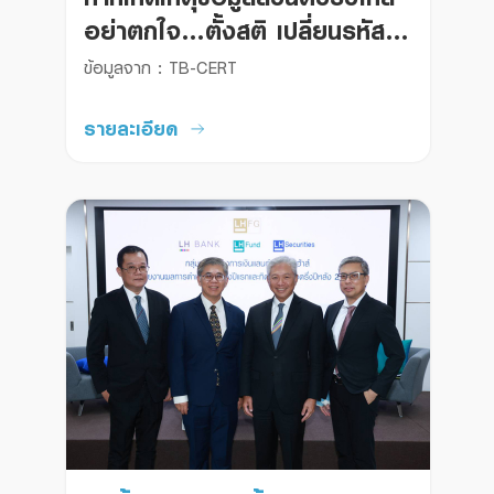
อย่าตกใจ…ตั้งสติ เปลี่ยนรหัส
ผ่าน และระวังมิจฉาชีพแอบอ้าง
ข้อมูลจาก : TB-CERT
รายละเอียด