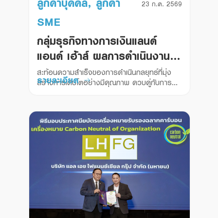
ลูกค้าบุคคล, ลูกค้า
23 ก.ค. 2569
SME
กลุ่มธุรกิจทางการเงินแลนด์
แอนด์ เฮ้าส์ ผลการดำเนินงาน
ครึ่งแรกปี 2569 กำไรสุทธิ
สะท้อนความสำเร็จของการดำเนินกลยุทธ์ที่มุ่ง
รายละเอียด
สร้างการเติบโตอย่างมีคุณภาพ ควบคู่กับการ
1,538.6 ล้านบาท เติบโต
บริหารความเสี่ยงอย่างรอบคอบ
37.3% สินเชื่อโต 6.7% ครึ่งปี
หลังยกระดับบริการดิจิทัล และ
AI ขับเคลื่อนการเงินเพื่อความ
ยั่งยืน