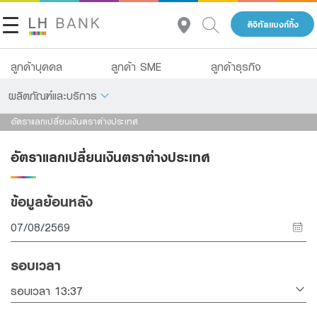
ดิจิทัลแบงก์กิ้ง
ลูกค้าบุคคล
ลูกค้า SME
ลูกค้าธุรกิจ
ผลิตภัณฑ์และบริการ
อัตราแลกเปลี่ยนเงินตราต่างประเทศ
เกี่ยวกับเรา
เงินฝาก
อัตราแลกเปลี่ยนเงินตราต่างประเทศ
นักลงทุนสัมพันธ์
สินเชื่อ
ข้อมูลย้อนหลัง
ประกัน
ติดต่อเรา
การลงทุน
กลุ่มธุรกิจทางการเงินแลนด์ แอนด์ เฮ้าส์
รอบเวลา
บริการ
โทร 1327
TH
EN
รอบเวลา 13:37
ดิจิทัลแบงก์กิ้ง