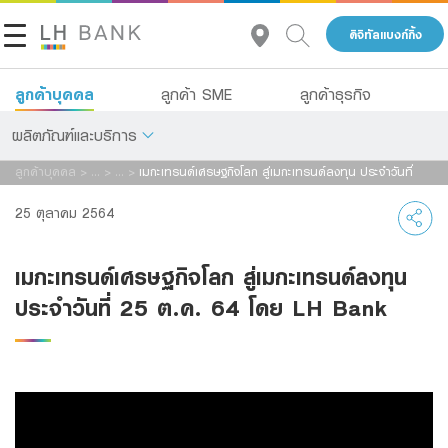
ดิจิทัลแบงก์กิ้ง
ลูกค้าบุคคล
ลูกค้า SME
ลูกค้าธุรกิจ
ผลิตภัณฑ์และบริการ
ลูกค้าบุคคล
>
...
>
...
>
เมกะเทรนด์เศรษฐกิจโลก สู่เมกะเทรนด์ลงทุน ประจำวันที่
เกี่ยวกับเรา
25 ต.ค. 64 โดย LH Bank
เงินฝาก
25 ตุลาคม 2564
นักลงทุนสัมพันธ์
สินเชื่อ
เมกะเทรนด์เศรษฐกิจโลก สู่เมกะเทรนด์ลงทุน
ประกัน
ติดต่อเรา
ประจำวันที่ 25 ต.ค. 64 โดย LH Bank
การลงทุน
กลุ่มธุรกิจทางการเงินแลนด์ แอนด์ เฮ้าส์
บริการ
โทร 1327
TH
ดิจิทัลแบงก์กิ้ง