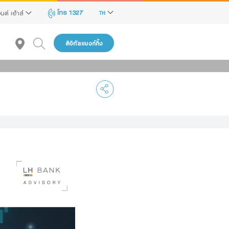
โทร 1327
นด์ เฮ้าส์
TH
ดิจิทัลแบงก์กิ้ง