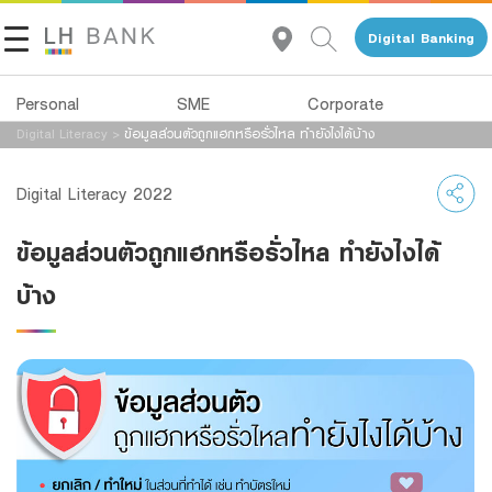
Digital Banking
Personal
SME
Corporate
Digital Literacy
>
ข้อมูลส่วนตัวถูกแฮกหรือรั่วไหล ทำยังไงได้บ้าง
About Us
Loans
Deposits
Digital Literacy 2022
Investor Relations
Loans
Deposits
ข้อมูลส่วนตัวถูกแฮกหรือรั่วไหล ทำยังไงได้
Insurance
Services
Contact Us
บ้าง
Investments
Advisory Service
Land and Houses Financial Business Group
Services
All Loans
Tel 1327
EN
TH
Digital Banking
Product Program
Family Banking
SMEs Loan