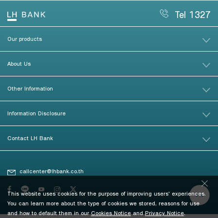
Tel 1327
Our products
About Us
Other Information
Information Disclosure
Contact LH Bank
callcenter@lhbank.co.th
This website uses cookies for the purpose of improving users' experiences.
You can learn more about the type of cookies we stored, reasons for use
and how to default them in our
Cookies Notice
and
Privacy Notice
.