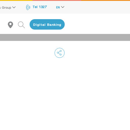
Tel 1327
s Group
EN
Digital Banking
Recommendation
reen Transition Advisory Loan
lectronics & Electrical Appliances Loan
onstruction Material Loan
ME Calculator