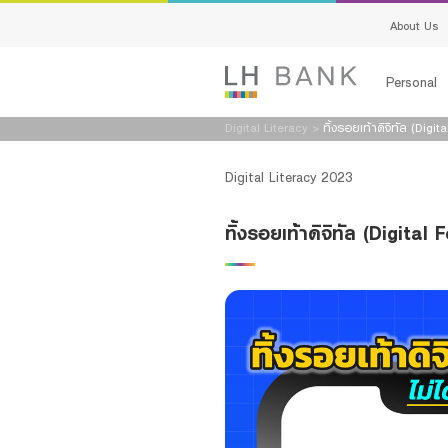
About Us
Personal
Digital Literacy
>
ทิ้งรอยเท้าดิจิทัล (Digital
Loans
Deposits
Digital Literacy 2023
Loans
Deposits
ทิ้งรอยเท้าดิจิทัล (Digital F
Insurance
Services
Investment
Advisory S
Services
Digital Ban
Family Bank