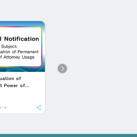
uation of
อยู่ครบ 1 ปี ก็รีได้
ส
t Power of
(Retention)
C
 Usage
ปลดล็อกสัญญากู้บ้านแบบเดิมๆ
ดอ
สู
e
Read more
R