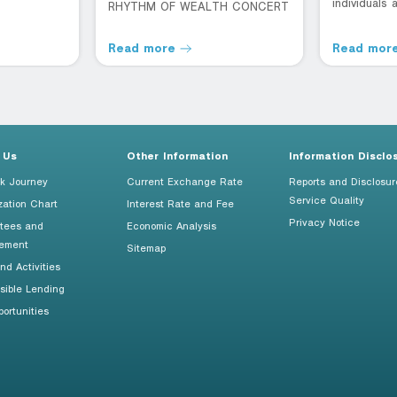
individuals
RHYTHM OF WEALTH CONCERT
can also pu
Read more
Read mor
 Us
Other Information
Information Disclo
k Journey
Current Exchange Rate
Reports and Disclosur
Service Quality
zation Chart
Interest Rate and Fee
Privacy Notice
tees and
Economic Analysis
ement
Sitemap
d Activities
sible Lending
ortunities