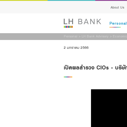
About Us
Persona
Personal
>
LH Bank Advisory
>
Economic
Deposits
2 มกราคม 2566
Loans
เปิดผลสำรวจ CIOs - บริษัท
Insurance
Investment
Services
Digital Ban
Family Bank