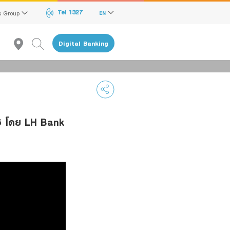
Tel 1327
s Group
EN
Digital Banking
 66 โดย LH Bank