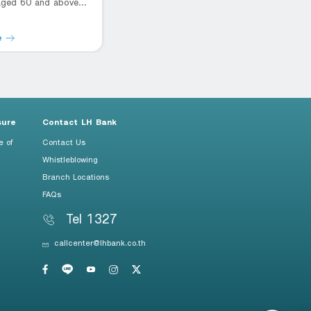
 aged 60 and above
R
rchase.*
e
Read more
R
sure
Contact LH Bank
e of
Contact Us
Whistleblowing
Branch Locations
FAQs
Tel 1327
callcenter@lhbank.co.th