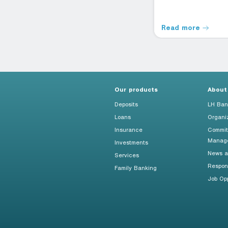
individuals aged 60 and above
RT
can also purchase.*
Read more
Read more
Our products
About
Deposits
LH Ban
Loans
Organi
Insurance
Commit
Manag
Investments
News an
Services
Respon
Family Banking
Job Opp