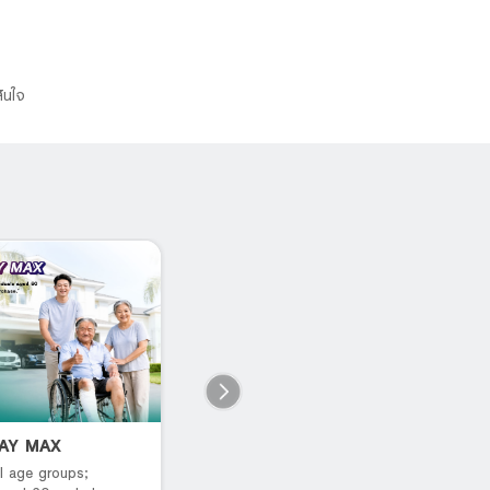
ินใจ
PAY MAX
B You Pay Savings
L
P
l age groups;
เปย์ได้ทุกฟิล รับดีลแบบจัดเต็ม