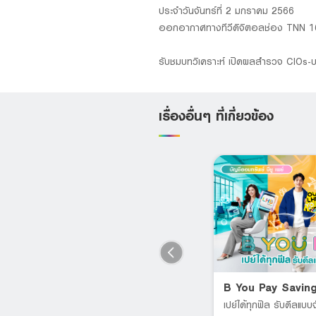
ประจำวันจันทร์ที่ 2 มกราคม 2566
ออกอากาศทางทีวีดิจิตอลช่อง TNN 1
รับชมบทวิเคราะห์ เปิดผลสำรวจ CIOs-บร
เรื่องอื่นๆ ที่เกี่ยวข้อง
LHB PA PAY MAX
B You Pay Savin
Supports all age groups;
เปย์ได้ทุกฟิล รับดีลแบบจ