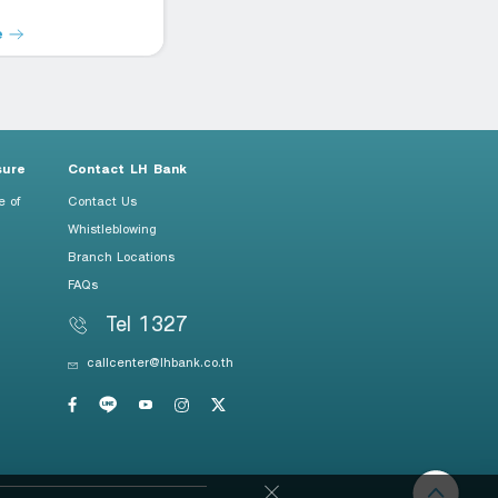
e
Read more
R
sure
Contact LH Bank
e of
Contact Us
Whistleblowing
Branch Locations
FAQs
Tel 1327
callcenter@lhbank.co.th