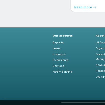
Read more
Read more
Our products
About
Deposits
LH Ban
Loans
Organi
Insurance
Commit
Manag
Investments
News an
Services
Respon
Family Banking
Job Opp