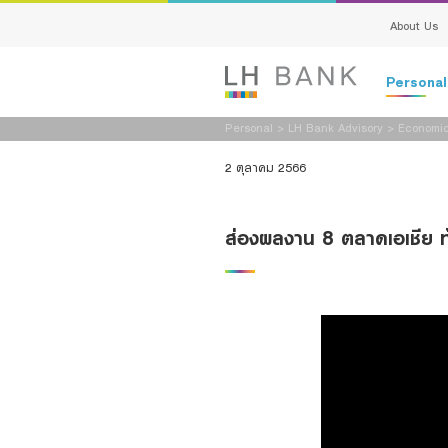
About Us
Persona
Personal
>
LH Bank Advisory
>
Economic
Deposits
2 ตุลาคม 2566
Loans
ส่องผลงาน 8 ตลาดเอเชีย ท
Insurance
Investment
Services
Digital Ban
Family Bank