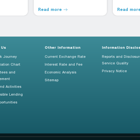
Read more
Read mor
 Us
Other Information
Information Disclo
k Journey
Current Exchange Rate
Reports and Disclosur
Service Quality
zation Chart
Interest Rate and Fee
Privacy Notice
tees and
Economic Analysis
ement
Sitemap
d Activities
sible Lending
ortunities