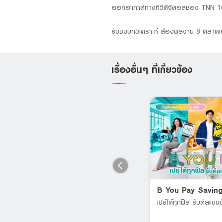
ออกอากาศทางทีวีดิจิตอลช่อง TNN 1
รับชมบทวิเคราะห์ ส่องผลงาน 8 ตลาดเอ
เรื่องอื่นๆ ที่เกี่ยวข้อง
LHB PA PAY MAX
B You Pay Savin
Supports all age groups;
เปย์ได้ทุกฟิล รับดีลแบบจ
individuals aged 60 and above
RT
can also purchase.*