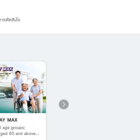
การตัดสินใจ
PAY MAX
B You Pay Savings
L
P
l age groups;
เปย์ได้ทุกฟิล รับดีลแบบจัดเต็ม
 aged 60 and above
R
rchase.*