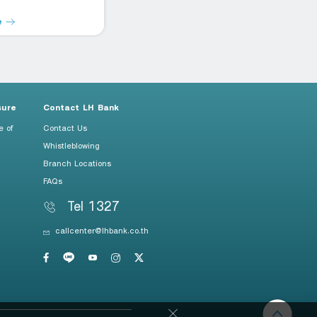
e
Read more
R
sure
Contact LH Bank
e of
Contact Us
Whistleblowing
Branch Locations
FAQs
Tel 1327
callcenter@lhbank.co.th