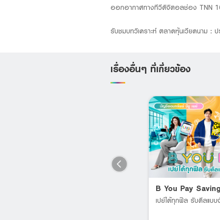
ออกอากาศทางทีวีดิจิตอลช่อง TNN 1
รับชมบทวิเคราะห์ ตลาดหุ้นเวียดนาม : ปร
เรื่องอื่นๆ ที่เกี่ยวข้อง
LHB PA PAY MAX
B You Pay Savin
Supports all age groups;
เปย์ได้ทุกฟิล รับดีลแบบจ
individuals aged 60 and above
RT
can also purchase.*