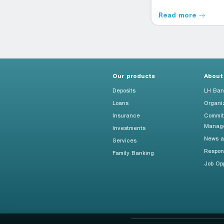
Read more
Read more
Our products
About
Deposits
LH Ban
Loans
Organi
Insurance
Commit
Manag
Investments
News an
Services
Respon
Family Banking
Job Opp