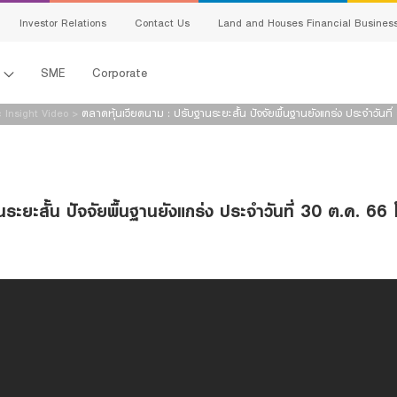
Investor Relations
Contact Us
Land and Houses Financial Busines
l
SME
Corporate
 Insight Video
>
ตลาดหุ้นเวียดนาม : ปรับฐานระยะสั้น ปัจจัยพื้นฐานยังแกร่ง ประจำวันท
นระยะสั้น ปัจจัยพื้นฐานยังแกร่ง ประจำวันที่ 30 ต.ค. 6
s
king
ing