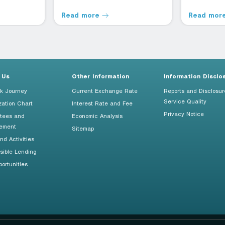
Read more
Read mor
 Us
Other Information
Information Disclo
k Journey
Current Exchange Rate
Reports and Disclosur
Service Quality
zation Chart
Interest Rate and Fee
Privacy Notice
tees and
Economic Analysis
ement
Sitemap
d Activities
sible Lending
ortunities