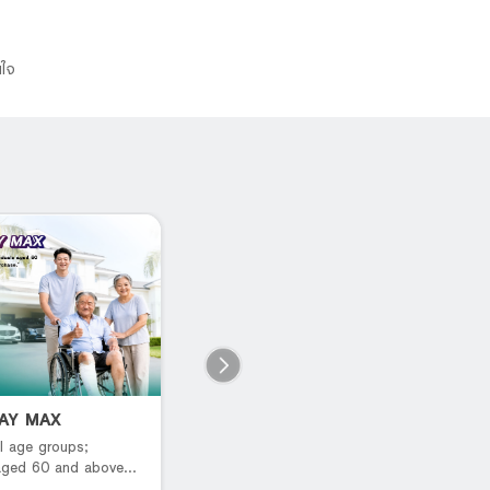
นใจ
PAY MAX
B You Pay Savings
L
P
l age groups;
เปย์ได้ทุกฟิล รับดีลแบบจัดเต็ม
 aged 60 and above
R
rchase.*