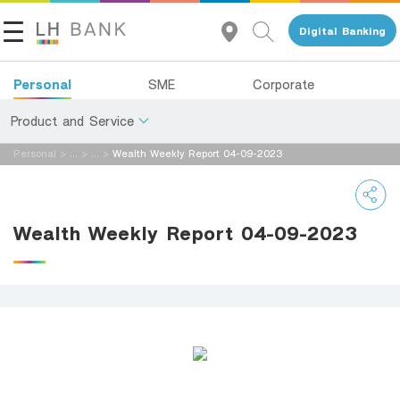
Digital Banking
Personal
SME
Corporate
Product and Service
Personal
>
...
>
...
>
Wealth Weekly Report 04-09-2023
About Us
Deposits
Investor Relations
Loans
Wealth Weekly Report 04-09-2023
Insurance
Contact Us
Investments
Land and Houses Financial Business Group
Services
Tel 1327
EN
TH
Digital Banking