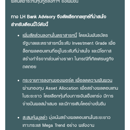
ผิดนัดชำระหนี้หุ้นกู้อสังหาฯ ยังเพิ่มขึ้น
ทาง LH Bank Advisory จึงคัดเลือกกลยุทธ์ที่น่าสนใจ
สำหรับเดือนนี้ไว้ดังนี้
เพิ่มสัดส่วนลงทุนในตราสารหนี้
โดยเน้นพันธบัตร
รัฐบาลและตราสารหนี้ระดับ Investment Grade เพื่อ
ล็อกผลตอบแทนที่อยู่ในระดับที่น่าสนใจ และมีโอกาส
สร้างกำไรจากส่วนต่างราคา ในกรณีที่เกิดเศรษฐกิจ
ถดถอย
กระจายการลงทุนของพอร์ต เพื่อลดความผันผวน
ผ่านกองทุน Asset Allocation เพื่อสร้างผลตอบแทน
ในระยะยาว โดยเลือกหุ้นที่งบการเงินแข็งแกร่ง มีการ
จ่ายปันผลสม่ำเสมอ และมีการเติบโตอย่างยั่นยืน
สะสมหุ้นมูลค่า
มุ่งเน้นสร้างผลตอบแทนในระยะยาว
เกาะกระแส Mega Trend อย่าง พลังงาน