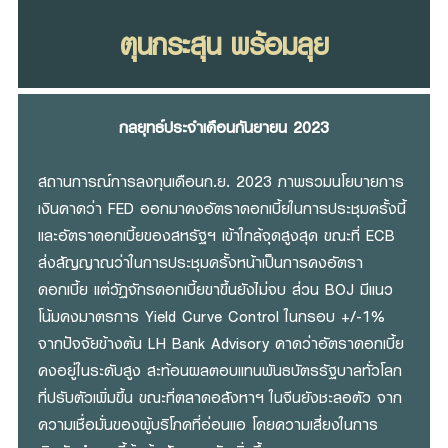
Family Banking
ตุนกระสุน พร้อมลุย
Foreigners
กลยุทธ์ประจำเดือนกันยายน 2023
สถานการณ์การลงทุนเดือนก.ย. 2023 ภาพรวมนโยบายการ
เงินคาดว่า FED ออกมาคงอัตราดอกเบี้ยในการประชุมครั้งนี้
และอัตราดอกเบี้ยของสหรัฐฯ เข้าใกล้จุดสูงสุด ขณะที่ ECB
ส่งสัญญาณว่าในการประชุมครั้งหน้าเป็นการคงอัตรา
ดอกเบี้ย แต่วัฏจักรดอกเบี้ยขาขึ้นยังไม่จบ ส่วน BOJ มีแนว
โน้มคงมาตรการ Yield Curve Control ในกรอบ +/-1%
จากปัจจัยข้างต้น LH Bank Advisory คาดว่าอัตราดอกเบี้ย
คงอยู่ในระดับสูง สะท้อนผลตอบแทนพันธบัตรรัฐบาลทั่วโลก
ที่ปรับตัวเพิ่มขึ้น ขณะที่ตลาดอสังหาฯ ในจีนยังชะลอตัว จาก
ความเชื่อมั่นของผู้บริโภคที่อ่อนแอ โดยความเสี่ยงในการ