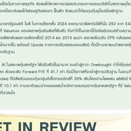
เชื่อมั่นทางภาคธุรกิจ ส่งผลให้คาดการณ์ผลประกอบการของบริษัทในสหภาพยุโรป
ี้ยจะส่งผลให้เศรษฐกิจค่อยๆ ฟื้นตัว จึงแนะนำให้ลงทุนหุ้นยุโรปเมื่อพักฐาน
กรัฐมนตรี โมดี ในการเลือกตั้ง 2024 ออกมาน่าผิดหวังได้ที่นั่ง 293 จาก 543 
 Valuation ของตลาดหุ้นอินเดียที่ตึงตัว จึงทำให้ในเวลานี้ปัจจัยเชิงลบสร้างคว
ในอดีตหลังผลการเลือกตั้งปี 2014 และ 2019 พบว่า ตลาดเริ่มปรับ EPS หลังผลเล
าสนใจมากขึ้น พร้อมมี Upside จากการปรับลดลงของดัชนี ทั้งนี้ทางเราแนะนำตลาดหุ้
่อปรับฐาน
าก AI ในตลาดหุ้นสหรัฐฯ ได้ปรับตัวขึ้นมามาก จนเข้าสู่ภาวะ Overbought ทำให้หุ้นอย่
 ด้วยระดับ Forward P/E ที่ 41.7 เท่า จึงมีโอกาสที่จะเข้าสู่การปรับฐาน ในขณะที่
Index) ที่มีสัดส่วนของหุ้นกลุ่มอิเล็กทรอนิกส์ที่ 39% เติบโตอย่างโดดเด่น แต่ดัช
ี่ 10.7 เท่า ทางเราจึงแนะนำทยอยลดน้ำหนักการลงทุนจากหุ้นเทคสหรัฐฯ ที่มี Valua
 ที่น่าสนใจ