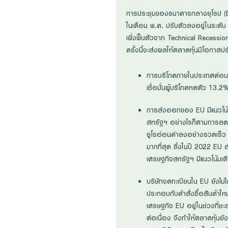
การประชุมของธนาคารกลางยุโรป (ECB
ในเดือน พ.ค. ปรับตัวลงอยู่ในระดั
เพิ่งฟื้นตัวจาก Technical Recess
ครั้งนี้จะส่งผลให้ตลาดหุ้นมีโอกาสปร
การบริโภคภายในประเทศค่อนข
เชื่อมั่นผู้บริโภคหดตัว 1
การส่งออกของ EU มีแนวโน้ม
สหรัฐฯ อย่างไรก็ตามการลดอั
ยูโรอ่อนค่าลงอย่างรวดเร็ว
มากที่สุด ซึ่งในปี 2022 EU
เศรษฐกิจสหรัฐฯ มีแนวโน้มเต
บริษัทจดทะเบียนใน EU ยังไม
ประกอบกับคำสั่งซื้อสินค้าให
เศรษฐกิจ EU อยู่ในช่วงที่ช
ต่อเนื่อง จึงทำให้ตลาดหุ้นย