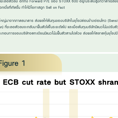
ี่ชะลอตัวลง อีกทั้ง Forward P/E ของ STOXX 600 อยู่ในระดับสูงกว่าค่าเฉลี่ยย
ี้ยที่เกิดขึ้น ทำให้มีโอกาสถูก Sell on Fact
นใหญ่มาจากภาคธนาคาร ส่งผลให้ต้นทุนของบริษัทในยุโรปค่อนข้างอ่อนไหว (Sensiti
n) ที่ชะลอตัวลงจะกลับมาฟื้นตัวได้ในระยะถัดไป และเมื่อต้นทุนบริษัทมีแนวโน้มปรั
ระกอบการของบริษัทจดทะเบียนมีแนวโน้มฟื้นตัวตามไปด้วย ส่งผลให้ตลาดหุ้นยุโรปมีโ