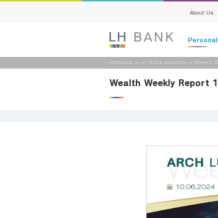
About Us
Persona
Personal
>
LH Bank Advisory
>
Weekly R
Deposits
Wealth Weekly Report 
Loans
Insurance
Investment
Services
Digital Ban
Family Bank