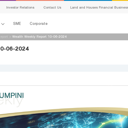
Investor Relations
Contact Us
Land and Houses Financial Busines
l
SME
Corporate
eport
>
Wealth Weekly Report 10-06-2024
10-06-2024
s
king
ing