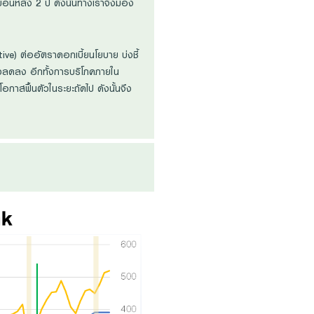
้อนหลัง 2 ปี ดังนั้นทางเราจึงมอง
ve) ต่ออัตราดอกเบี้ยนโยบาย บ่งชี้
บตัวลดลง อีกทั้งการบริโภคภายใน
อกาสฟื้นตัวในระยะถัดไป ดังนั้นจึง