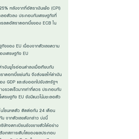
5% หลังจากที่อัตราเงินเฟ้อ (CPI)
มชะลอตัวลง ประกอบกับเศรษฐกิจที่
่าการลดอัตราดอกเบี้ยของ ECB ใน
ฐกิจของ EU เนื่องจากตัวเลขความ
บโตของเศรษฐกิจ EU
งินยูโรอ่อนค่าลงเมื่อเทียบกับ
อกเบี้ยเช่นกัน จึงส่งผลให้ค่าเงิน
% ของ GDP และส่งออกไปยังสหรัฐฯ
ย่างรวดเร็วมากเท่าที่ควร ประกอบกับ
ี้เศรษฐกิจ EU ยังมีแนวโน้มชะลอตัว
่ในโซนหดตัว ติดต่อกัน 24 เดือน
ัน จากตัวเลขดังกล่าว บ่งนี้
ริษัทจดทะเบียนยังขยายตัวได้อย่าง
จุบันสังเกตการเติบโตของผลประกอบ