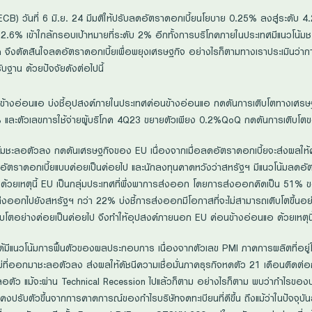
) วันที่ 6 มิ.ย. 24 มีมติให้ปรับลดอัตราดอกเบี้ยนโยบาย 0.25% ลงสู่ระดับ 4.2
บ 2.6% เข้าใกล้กรอบเป้าหมายที่ระดับ 2% อีกทั้งการบริโภคภายในประเทศมีแนวโน้
ion จึงตัดสินใจลดอัตราดอกเบี้ยเพื่อพยุงเศรษฐกิจ อย่างไรก็ตามทางเราประเมินว
ับฐาน ด้วยปัจจัยดังต่อไปนี้
้างอ่อนแอ บ่งชี้อุปสงค์ภายในประเทศค่อนข้างอ่อนแอ กดดันการเติบโตทางเศรษ
3.2% และตัวเลขการใช้จ่ายผู้บริโภค 4Q23 ขยายตัวเพียง 0.2%QoQ กดดันการเติ
ชะลอตัวลง กดดันเศรษฐกิจของ EU เนื่องจากเมื่อลดอัตราดอกเบี้ยจะส่งผลให้ค่าเ
ตราดอกเบี้ยแบบค่อยเป็นค่อยไป และนักลงทุนคาดหวังว่าสหรัฐฯ มีแนวโน้มลดอัตราด
 ด้วยเหตุนี้ EU เป็นกลุ่มประเทศที่พึ่งพาการส่งออก โดยการส่งออกคิดเป็น 51
 ส่งออกไปยังสหรัฐฯ กว่า 22% บ่งชี้การส่งออกมีโอกาสที่จะไม่สามารถเติบโตขึ้นอ
ิบโตอย่างค่อยเป็นค่อยไป จึงทำให้อุปสงค์ภายนอก EU ค่อนข้างอ่อนแอ ด้วยเหตุน
่ได้มีแนวโน้มการฟื้นตัวของผลประกอบการ เนื่องจากตัวเลข PMI ภาคการผลิตที่อยู
ม่ที่ออกมาชะลอตัวลง ส่งผลให้ดัชนีความเชื่อมั่นภาคธุรกิจหดตัว 21 เดือนติดต่อก
ะลอตัว แม้จะผ่าน Technical Recession ไปแล้วก็ตาม อย่างไรก็ตาม พบว่ากำไรของบ
ังคงปรับตัวขึ้นจากการคาดการณ์ของกำไรบริษัทจดทะเบียนที่ดีขึ้น ถึงแม้ว่าในปัจ