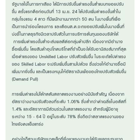
รัฐบาลใช้ในการหาเสียง ได้มีการปรับขึ้นค่าแรงขั้นต่ำแบบทยอยปรับ
ขึ้น ครั้งแรกคือก่อนวันที่ 13 เม.ย. 24 ได้ปรับเพิ่มค่าแรงขั้นต่ำใน
กลุ่มโรงแรม 4 ดาว ที่มีพนักงานมากกว่า 50 คน ในบางพื้นที่เพื่อ
เป็นการนำร่องโครงการ และเดือนต.ค.จะทยอยปรับเพิ่มในบางพื้นที่
บ่งชี้ในภาคธุรกิจมีเวลาปรับตัวในการบริหารต้นทุนของบริษัทได้
การเพิ่มค่าแรงขั้นต่ำจะส่งผลดีต่อกลุ่มค้าปลีก เนื่องจากมีอำนาจ
ซื้อเพิ่มขึ้น โดยสินค้าอุปโภคบริโภคที่จำเป็นจะได้รับอานิสงส์มากที่สุด
เมื่อค่าแรงของ Unskilled Labor ปรับตัวเพิ่มขึ้น ในระยะถัดไปค่าแรง
ของ Skilled Labor จะปรับเพิ่มขึ้นตามไปด้วย ซึ่งช่วยให้อำนาจซื้อมี
เพิ่มมากยิ่งขึ้น และเป็นแรงหนุนให้อัตราเงินเฟ้อของไทยปรับตัวเพิ่มขึ้น
(Demand Pull)
การเพิ่มค่าแรงไม่ได้กดดันตลาดแรงงานอย่างมีนัยสำคัญ เนื่องจาก
อัตราว่างงานปรับตัวลงที่ระดับ 1.06% ซึ่งต่ำกว่าค่าเฉลี่ยในอดีตที่
1.4% และอัตราการมีส่วนร่วมในตลาดแรงงาน สำหรับผู้มีอายุ
ระหว่าง 15 - 64 ปี อยู่ในระดับ 78% ซึ่งถือว่าตลาดแรงงานของ
ไทยยังคงแข็งแกร่ง
อย่างไรก็ตามบริษัทขนาดเล็กที่พึ่งพาแรงงานจะได้รับผลกระทบจาก