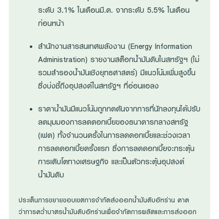
ระดับ 3.1% ในเดือนมี.ค. จากระดับ 5.5% ในเดือน
ก่อนหน้า
สำนักงานสารสนเทศพลังงาน (Energy Information
Administration) รายงานสต็อกน้ำมันดิบในสหรัฐฯ (ไม่
รวมสำรองน้ำมันเชิงยุทธศาสตร์) มีแนวโน้มเพิ่มสูงขึ้น
ซึ่งบ่งชี้ถึงอุปสงค์ในสหรัฐฯ ที่อ่อนแอลง
ราคาน้ำมันมีแนวโน้มถูกกดดันจากการที่นักลงทุนได้ปรับ
ลดมุมมองการลดดอกเบี้ยของธนาคารกลางสหรัฐ
(เฟด) ทั้งจำนวนครั้งในการลดดอกเบี้ยและช่วงเวลา
การลดดอกเบี้ยครั้งแรก ซึ่งการลดดอกเบี้ยจะกระตุ้น
การเติบโตทางเศรษฐกิจ และเป็นตัวกระตุ้นอุปสงค์
น้ำมันดิบ
ประเด็นการขยายขอบเขตการจำกัดส่งออกน้ำมันดิบอิหร่าน คาด
ว่าการคว่ำบาตรน้ำมันดิบอิหร่านเพื่อจำกัดการผลิตและการส่งออก