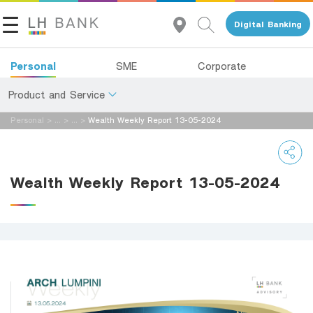
Digital Banking
Personal
SME
Corporate
Product and Service
Personal
>
...
>
...
>
Wealth Weekly Report 13-05-2024
About Us
Deposits
Investor Relations
Loans
Wealth Weekly Report 13-05-2024
Insurance
Contact Us
Investments
Land and Houses Financial Business Group
Services
Tel 1327
EN
TH
Digital Banking