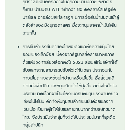
ภูมิภาคตะวันออกกลางไม่ลุกลามบานปลาย อย่างไร
ก็ตาม น้ำมันดิบ WTI ที่ต่ำกว่า 80 ดอลลาร์สหรัฐต่อ
บาร์เรล อาจส่งผลให้สหรัฐฯ มีการซื้อคืนน้ำมันดิบเข้าสู่
คลังสำรองเชิงยุทธศาสตร์ ซึ่งจะหนุนราคาน้ำมันได้ใน
ระยะสั้น
การขึ้นค่าแรงขั้นต่ำของไทยจะส่งผลต่อตลาดหุ้นโดย
รวมเพียงเล็กน้อย เนื่องจากรัฐบาลสื่อสารมาตรการ
ตั้งแต่ช่วงหาเสียงเลือกตั้งปี 2023 ส่งผลให้บริษัทที่ได้
รับผลกระทบสามารถปรับตัวได้ทันเวลา ประกอบกับ
การเพิ่มค่าแรงจะช่วยให้อำนาจซื้อเพิ่มขึ้น ซึ่งส่งผลดี
ต่อกลุ่มค้าปลีก และหนุนเงินเฟ้อให้สูงขึ้น อย่างไรก็ตาม
บริษัทขนาดเล็กที่จำเป็นต้องแบกรับต้นทุนแรงงานอย่าง
เลี่ยงไม่ได้นั้น อีกทั้งต้นทุนสินค้าที่เพิ่มขึ้นด้วยผลจาก
เงินเฟ้อ เป็นเหตุให้ได้รับผลกระทบมากกว่าบริษัทขนาด
ใหญ่ จึงประเมินว่ากลุ่มที่จะได้รับประโยชน์มากที่สุดคือ
กลุ่มค้าปลีก