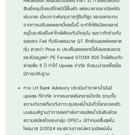
Recession แต่ฟื้นตัวในอัตราที่ต่ำ 2) การเติบโตของ
สินเชื่ออุปโภคบริโภคปีนี้ฟื้นตัว แต่ธนาคารพาณิชย์ยัง
เข้มงวด เนื่องจากต้นทุนการกู้ยืมที่สูง และผลกระทบ
จากการปรับลดดอกเบี้ยครั้งนี้ จะทำให้ดัชนีดอลลาร์
อยู่ในระดับแข็งค่าใกล้เคียงกับปัจจุบัน เพราะหักล้างกับ
ผลของ Fed ที่ปรับลดขนาด QT อีกส่วนผลต่อตลาด
หุ้น คาดว่า Price in ประเด็นลดดอกเบี้ยไปพอสมควร
และด้วยมูลค่า PE Forward STOXX 600 ใกล้เคียงกับ
ค่าเฉลี่ย 5 ปี ทำให้ Upside จำกัด จึงแนะนำรอซื้อเมื่อ
มีการปรับฐาน
ทาง LH Bank Advisory ประเมินว่าราคาน้ำมันมี
upside ที่จำกัด จากแรงกดดันหลายปัจจัย รวมทั้ง
ความกังวลเกี่ยวกับภาวะอุปสงค์น้ำมันทั่วโลกชะลอตัว
บนสมมติฐานว่าการลดกำลังการผลิตน้ำมันดิบด้วย
ความสมัครใจของกลุ่ม OPEC+ มีกำหนดสิ้นสุดใน
ไตรมาส 2/2024 และสถานการณ์ความขัดแย้งใน