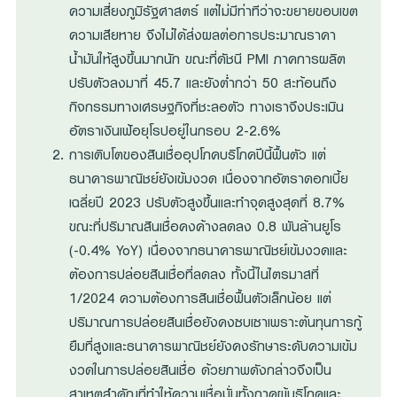
ความเสี่ยงภูมิรัฐศาสตร์ แต่ไม่มีท่าทีว่าจะขยายขอบเขต
ความเสียหาย จึงไม่ได้ส่งผลต่อการประมาณราคา
น้ำมันให้สูงขึ้นมากนัก ขณะที่ดัชนี PMI ภาคการผลิต
ปรับตัวลงมาที่ 45.7 และยังต่ำกว่า 50 สะท้อนถึง
กิจกรรมทางเศรษฐกิจที่ชะลอตัว ทางเราจึงประเมิน
อัตราเงินเฟ้อยุโรปอยู่ในกรอบ 2-2.6%
การเติบโตของสินเชื่ออุปโภคบริโภคปีนี้ฟื้นตัว แต่
ธนาคารพาณิชย์ยังเข้มงวด เนื่องจากอัตราดอกเบี้ย
เฉลี่ยปี 2023 ปรับตัวสูงขึ้นและทำจุดสูงสุดที่ 8.7%
ขณะที่ปริมาณสินเชื่อคงค้างลดลง 0.8 พันล้านยูโร
(-0.4% YoY) เนื่องจากธนาคารพาณิชย์เข้มงวดและ
ต้องการปล่อยสินเชื่อที่ลดลง ทั้งนี้ในไตรมาสที่
1/2024 ความต้องการสินเชื่อฟื้นตัวเล็กน้อย แต่
ปริมาณการปล่อยสินเชื่อยังคงซบเซาเพราะต้นทุนการกู้
ยืมที่สูงและธนาคารพาณิชย์ยังคงรักษาระดับความเข้ม
งวดในการปล่อยสินเชื่อ ด้วยภาพดังกล่าวจึงเป็น
สาเหตุสำคัญที่ทำให้ความเชื่อมั่นทั้งภาคผู้บริโภคและ