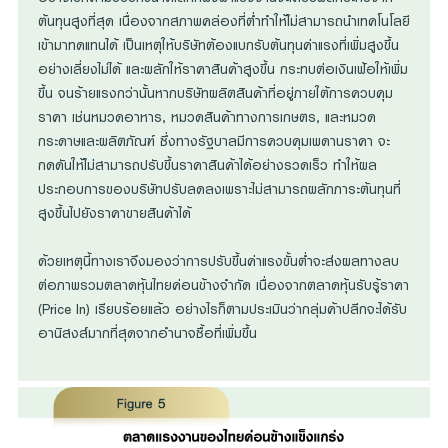
ต้นทุนสูงที่สุด เนื่องจากสภาพคล่องที่ต่ำทำให้ไม่สามารถนำเทคโนโลยี
เข้ามาทดแทนได้ เป็นเหตุให้บริษัทต้องแบกรับต้นทุนค่าแรงที่เพิ่มสูงขึ้น
อย่างเลี่ยงไม่ได้ และผลักให้ราคาสินค้าสูงขึ้น กระทบต่อเงินเฟ้อให้เพิ่ม
ขึ้น จนร้ายแรงกว่านั้นหากบริษัทผลิตสินค้าที่อยู่ภายใต้การควบคุม
ราคา เช่นหมวดอาหาร, หมวดสินค้าทางการเกษตร, และหมวด
กระดาษและผลิตภัณฑ์ ซึ่งทางรัฐบาลมีการควบคุมเพดานราคา จะ
กดดันให้ไม่สามารถปรับขึ้นราคาสินค้าได้อย่างรวดเร็ว ทำให้ผล
ประกอบการของบริษัทปรับลดลงเพราะไม่สามารถผลักภาระต้นทุนที่
สูงขึ้นไปยังราคาขายสินค้าได้
ด้วยเหตุนี้ทางเราจึงมองว่าการปรับขึ้นค่าแรงขั้นต่ำจะส่งผลทางลบ
ต่อภาพรวมตลาดหุ้นไทยค่อนข้างจำกัด เนื่องจากตลาดหุ้นรับรู้ราคา
(Price In) เรียบร้อยแล้ว อย่างไรก็ตามประเมินว่ากลุ่มค้าปลีกจะได้รับ
อานิสงส์มากที่สุดจากอำนาจซื้อที่เพิ่มขึ้น