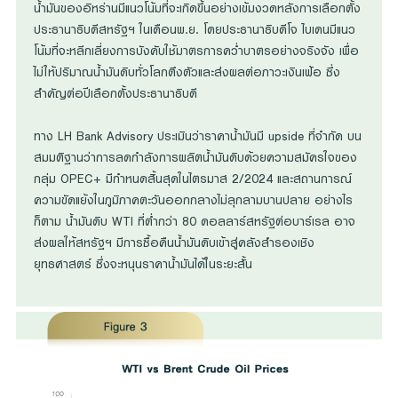
น้ำมันของอิหร่านมีแนวโน้มที่จะเกิดขึ้นอย่างเข้มงวดหลังการเลือกตั้ง
ประธานาธิบดีสหรัฐฯ ในเดือนพ.ย. โดยประธานาธิบดีโจ ไบเดนมีแนว
โน้มที่จะหลีกเลี่ยงการบังคับใช้มาตรการคว่ำบาตรอย่างจริงจัง เพื่อ
ไม่ให้ปริมาณน้ำมันดิบทั่วโลกตึงตัวและส่งผลต่อภาวะเงินเฟ้อ ซึ่ง
สำคัญต่อปีเลือกตั้งประธานาธิบดี
ทาง LH Bank Advisory ประเมินว่าราคาน้ำมันมี upside ที่จำกัด บน
สมมติฐานว่าการลดกำลังการผลิตน้ำมันดิบด้วยความสมัครใจของ
กลุ่ม OPEC+ มีกำหนดสิ้นสุดในไตรมาส 2/2024 และสถานการณ์
ความขัดแย้งในภูมิภาคตะวันออกกลางไม่ลุกลามบานปลาย อย่างไร
ก็ตาม น้ำมันดิบ WTI ที่ต่ำกว่า 80 ดอลลาร์สหรัฐต่อบาร์เรล อาจ
ส่งผลให้สหรัฐฯ มีการซื้อคืนน้ำมันดิบเข้าสู่คลังสำรองเชิง
ยุทธศาสตร์ ซึ่งจะหนุนราคาน้ำมันได้ในระยะสั้น