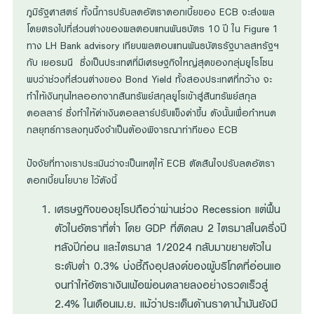
ภูมิรัฐศาสตร์ ทั้งนี้การปรับลดอัตราดอกเบี้ยของ ECB จะส่งผล
โดยตรงไปที่ส่วนต่างของผลตอบแทนพันธบัตร 10 ปี ใน Figure 1
ทาง LH Bank advisory เทียบผลตอบแทนพันธบัตรรัฐบาลสหรัฐฯ
กับ เยอรมนี ซึ่งเป็นประเทศที่มีเศรษฐกิจใหญ่สุดของกลุ่มยูโรโซน
พบว่าช่วงที่ส่วนต่างของ Bond Yield ทั้งสองประเทศที่กว้าง จะ
ทำให้เงินทุนไหลออกจากสินทรัพย์สกุลยูโรเข้าสู่สินทรัพย์สกุล
ดอลลาร์ ซึ่งทำให้ค่าเงินดอลลาร์ปรับแข็งค่าขึ้น ดังนั้นเพื่อกำหนด
กลยุทธ์การลงทุนจึงจำเป็นต้องพิจารณาท่าทีของ ECB
ปัจจัยที่ทางเราประเมินว่าจะเป็นเหตุให้ ECB ตัดสินใจปรับลดอัตรา
ดอกเบี้ยนโยบาย ไว้ดังนี้
เศรษฐกิจของยุโรปถือว่าผ่านช่วง Recession แต่ฟื้น
ตัวในอัตราที่ต่ำ โดย GDP ที่ติดลบ 2 ไตรมาสในครึ่งปี
หลังปีก่อน และไตรมาส 1/2024 กลับมาขยายตัวใน
ระดับต่ำ 0.3% บ่งชี้ถึงอุปสงค์ของผู้บริโภคที่อ่อนแอ
จนทำให้อัตราเงินเฟ้อผ่อนคลายลงอย่างรวดเร็วสู่
2.4% ในเดือนเม.ย. แม้ว่าประเด็นด้านราคาน้ำมันยังมี