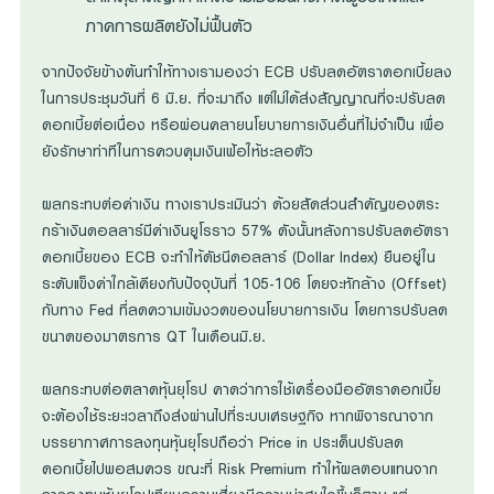
ภาคการผลิตยังไม่ฟื้นตัว
จากปัจจัยข้างต้นทำให้ทางเรามองว่า ECB ปรับลดอัตราดอกเบี้ยลง
ในการประชุมวันที่ 6 มิ.ย. ที่จะมาถึง แต่ไม่ได้ส่งสัญญาณที่จะปรับลด
ดอกเบี้ยต่อเนื่อง หรือผ่อนคลายนโยบายการเงินอื่นที่ไม่จำเป็น เพื่อ
ยังรักษาท่าทีในการควบคุมเงินเฟ้อให้ชะลอตัว
ผลกระทบต่อค่าเงิน ทางเราประเมินว่า ด้วยสัดส่วนสำคัญของตระ
กร้าเงินดอลลาร์มีค่าเงินยูโรราว 57% ดังนั้นหลังการปรับลดอัตรา
ดอกเบี้ยของ ECB จะทำให้ดัชนีดอลลาร์ (Dollar Index) ยืนอยู่ใน
ระดับแข็งค่าใกล้เคียงกับปัจจุบันที่ 105-106 โดยจะหักล้าง (Offset)
กับทาง Fed ที่ลดความเข้มงวดของนโยบายการเงิน โดยการปรับลด
ขนาดของมาตรการ QT ในเดือนมิ.ย.
ผลกระทบต่อตลาดหุ้นยุโรป คาดว่าการใช้เครื่องมืออัตราดอกเบี้ย
จะต้องใช้ระยะเวลาถึงส่งผ่านไปที่ระบบเศรษฐกิจ หากพิจารณาจาก
บรรยากาศการลงทุนหุ้นยุโรปถือว่า Price in ประเด็นปรับลด
ดอกเบี้ยไปพอสมควร ขณะที่ Risk Premium ทำให้ผลตอบแทนจาก