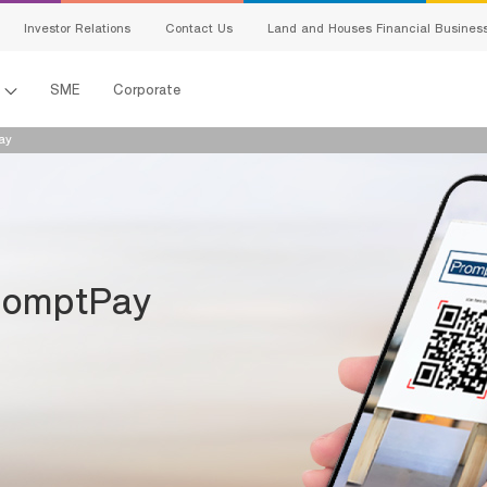
Investor Relations
Contact Us
Land and Houses Financial Busines
l
SME
Corporate
ay
romptPay
s
king
ing