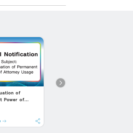
uation of
อยู่ครบ 1 ปี ก็รีได้
ส
t Power of
(Retention)
C
 Usage
ปลดล็อกสัญญากู้บ้านแบบเดิมๆ
ดอ
สู
e
Read more
R