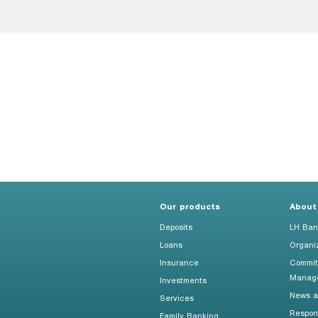
Our products
About
Deposits
LH Ban
Loans
Organi
Insurance
Commit
Manag
Investments
News an
Services
Respon
Family Banking