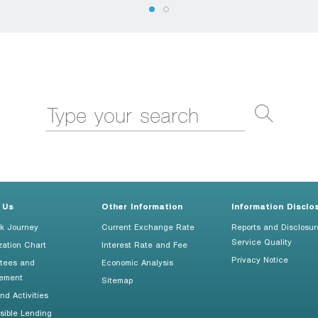
 Us
Other Information
Information Disclo
k Journey
Current Exchange Rate
Reports and Disclosur
Service Quality
zation Chart
Interest Rate and Fee
Privacy Notice
tees and
Economic Analysis
ement
Sitemap
d Activities
sible Lending