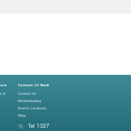
sure
Contact LH Bank
e of
Contact Us
Whistleblowing
Branch Locations
FAQs
Tel 1327