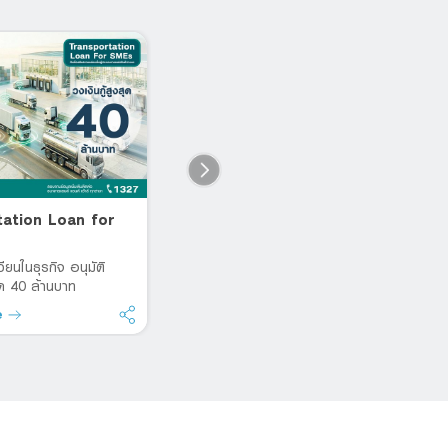
tation Loan for
Workforce Service Loan
L
for SME
เบ
หล
เวียนในธุรกิจ อนุมัติ
สินเชื่อ SMEs เสริมสภาพคล่อง
สุด 40 ล้านบาท
สำหรับธุรกิจรับจ้างจัดหาแรงงาน
e
Read more
R