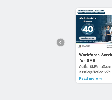
Transportation Loan for
Workforce Servi
SMEs
for SME
้
วงเงินกู้หมุนเวียนในธุรกิจ อนุมัติ
สินเชื่อ SMEs เสริมส
วงเงินกู้สูงสุด 40 ล้านบาท
สำหรับธุรกิจรับจ้างจั
Read more
Read more