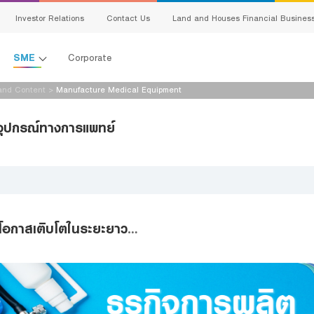
Investor Relations
Contact Us
Land and Houses Financial Busines
SME
Corporate
and Content
>
Manufacture Medical Equipment
All Loans
ะอุปกรณ์ทางการแพทย์
G
Product Program
E
SMEs Loan
C
Trade Finance
ervice
S
Factoring
ละโอกาสเติบโตในระยะยาว
…
Bank Guarantees