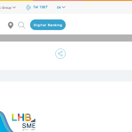
Tel 1327
s Group
EN
Digital Banking
Recommendation
reen Transition Advisory Loan
lectronics & Electrical Appliances Loan
onstruction Material Loan
ME Calculator