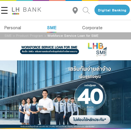
Digital Banking
SME
Personal
Corporate
SME
>
Product Program
>
Workforce Service Loan for SME
About Us
Loans
Investor Relations
Deposits
Services
Contact Us
Advisory Service
Land and Houses Financial Business Group
All Loans
Tel 1327
EN
TH
Product Program
SMEs Loan