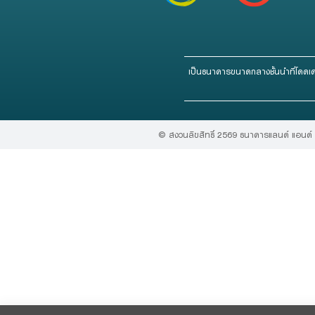
Foreigners
เป็นธนาคารขนาดกลางชั้นนำที่โดดเ
© สงวนลิขสิทธิ์ 2569 ธนาคารแลนด์ แอนด์ เ