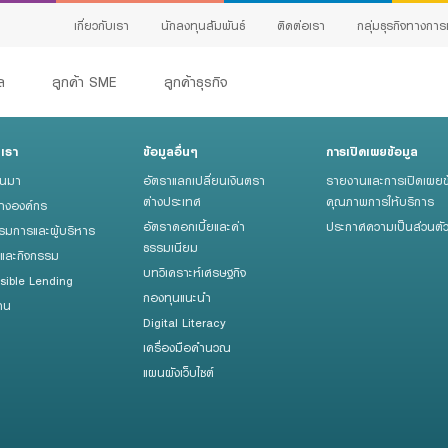
เกี่ยวกับเรา
นักลงทุนสัมพันธ์
ติดต่อเรา
กลุ่มธุรกิจทางการ
คล
ลูกค้า SME
ลูกค้าธุรกิจ
บเรา
ข้อมูลอื่นๆ
การเปิดเผยข้อมูล
สินเชื่อทั้งหมด
็นมา
อัตราแลกเปลี่ยนเงินตรา
รายงานและการเปิดเผยข
G
Product Program
กิจ
ต่างประเทศ
คุณภาพการให้บริการ
้างองค์กร
อัตราดอกเบี้ยและค่า
ประกาศความเป็นส่วนตั
E
มการและผู้บริหาร
สินเชื่อธุรกิจ
ธรรมเนียม
รและกิจกรรม
C
สินเชื่อและบริการการค้าระหว่างประเทศ
บทวิเคราะห์เศรษฐกิจ
sible Lending
ervice
กองทุนแนะนำ
เ
าน
สินเชื่อแฟคเตอริ่ง
Digital Literacy
หนังสือค้ำประกัน
เครื่องมือคำนวณ
้ง
แผนผังเว็บไซต์
ing