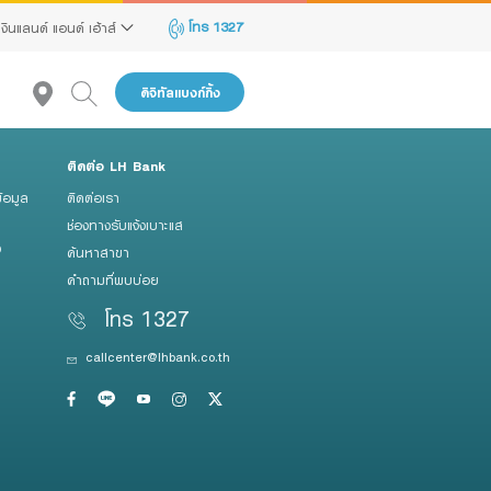
โทร 1327
เงินแลนด์ แอนด์ เฮ้าส์
ดิจิทัลแบงก์กิ้ง
ติดต่อ LH Bank
แนะนำ
้อมูล
ติดต่อเรา
reen Transition Advisory Loan
ช่องทางรับแจ้งเบาะแส
ว
lectronics & Electrical Appliances Loan
ค้นหาสาขา
คำถามที่พบบ่อย
onstruction Material Loan
โทร 1327
ครื่องคำนวณสินเชื่อ SME
callcenter@lhbank.co.th