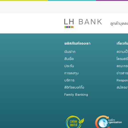
ลูกค้าบุค
ผลิตภัณฑ์ของเรา
เกี่ยวกั
สินเชื่อ
เงินฝาก
เงินฝาก
ความเป
สินเชื่อ
บัญชีเพื่อธุร
สินเชื่อ
โครงสร
ประกัน
คณะกรร
ประกัน
บริการ
การลงทุน
ข่าวสา
บริการ
Respon
การลงทุน
Advisory S
ดิจิทัลแบงก์กิ้ง
สมัครง
บริการ
Family Banking
ดิจิทัลแบงก์กิ
Family Bank