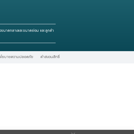
กิจขนาดกลางและขนาดย่อม และลูกค้า
นโยบายความปลอดภัย
คําสงวนสิทธิ์