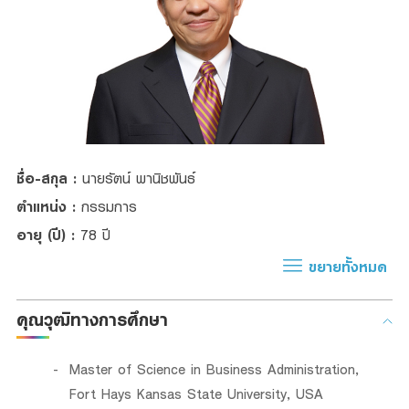
Foreigners
สินเชื่อและบริการการค้าระหว่างประเทศ
สินเชื่อแฟคเตอริ่ง
หนังสือค้ำประกัน
แนะนำ
ชื่อ-สกุล :
นายรัตน์ พานิชพันธ์
Green Transition Advisory Loan
ตำแหน่ง :
กรรมการ
Electronics & Electrical Appliances Loan
อายุ (ปี) :
78 ปี
Construction Material Loan
ขยายทั้งหมด
เครื่องคำนวณสินเชื่อ SME
คุณวุฒิทางการศึกษา
Master of Science in Business Administration,
Fort Hays Kansas State University, USA