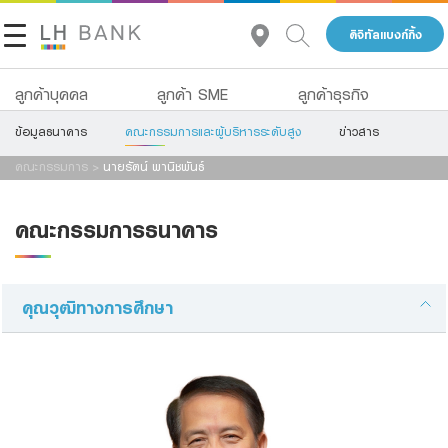
ดิจิทัลแบงก์กิ้ง
ลูกค้าบุคคล
ลูกค้า SME
ลูกค้าธุรกิจ
ข้อมูลธนาคาร
คณะกรรมการและผู้บริหารระดับสูง
ข่าวสาร
เกี่ยวกับเรา
สินเชื่อ
เงินฝาก
คณะกรรมการ
>
นายรัตน์ พานิชพันธ์
นักลงทุนสัมพันธ์
สินเชื่อ
บัญชีเพื่อธุรกิจ
คณะกรรมการธนาคาร
ประกัน
บริการ
ติดต่อเรา
การลงทุน
Advisory Service
กลุ่มธุรกิจทางการเงินแลนด์ แอนด์ เฮ้าส์
คุณวุฒิทางการศึกษา
บริการ
สินเชื่อทั้งหมด
โทร 1327
TH
EN
ดิจิทัลแบงก์กิ้ง
Product Program
Family Banking
สินเชื่อธุรกิจ