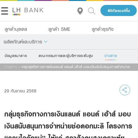
ดิจิทัลแบงก์กิ้ง
ลูกค้าบุคคล
ลูกค้า SME
ลูกค้าธุรกิจ
ผลิตภัณฑ์และบริการ
ข้อมูลธนาคาร
คณะกรรมการและผู้บริหารระดับสูง
ข่าวสาร
เกี่ยวกับเรา
เงินฝาก
ข่าวสาร
>
กลุ่มธุรกิจทางการเงินแลนด์ แอนด์ เฮ้าส์ มอบเงินสนับสนุนการจำหน่าย
นักลงทุนสัมพันธ์
ช่อดอกมะลิ โครงการ “รวมใจรักแม่” ให
สินเชื่อ
ประกัน
ติดต่อเรา
29 กันยายน 2568
การลงทุน
กลุ่มธุรกิจทางการเงินแลนด์ แอนด์ เฮ้าส์
กลุ่มธุรกิจทางการเงินแลนด์ แอนด์ เฮ้าส์ มอบ
บริการ
โทร 1327
TH
EN
เงินสนับสนุนการจำหน่ายช่อดอกมะลิ โครงการ
ดิจิทัลแบงก์กิ้ง
“รวมใจรักแม่” ให้แก่ สภาสังคมสงเคราะห์ฯ