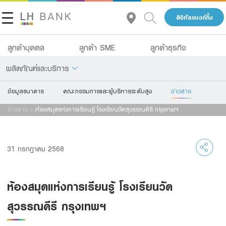
ดิจิทัลแบงก์กิ้ง
ลูกค้าบุคคล
ลูกค้า SME
ลูกค้าธุรกิจ
ผลิตภัณฑ์และบริการ
ข้อมูลธนาคาร
คณะกรรมการและผู้บริหารระดับสูง
ข่าวสาร
เกี่ยวกับเรา
เงินฝาก
ข่าวสาร
>
ห้องสมุดแห่งการเรียนรู้ โรงเรียนวัดสุวรรณคีรี กรุงเทพฯ
นักลงทุนสัมพันธ์
สินเชื่อ
ประกัน
ติดต่อเรา
31 กรกฎาคม 2568
การลงทุน
กลุ่มธุรกิจทางการเงินแลนด์ แอนด์ เฮ้าส์
ห้องสมุดแห่งการเรียนรู้ โรงเรียนวัด
บริการ
โทร 1327
TH
EN
สุวรรณคีรี กรุงเทพฯ
ดิจิทัลแบงก์กิ้ง