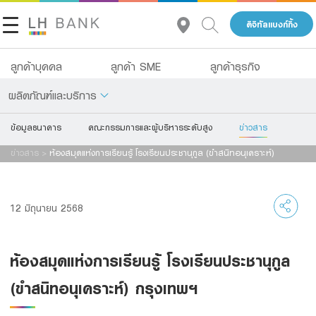
ดิจิทัลแบงก์กิ้ง
ลูกค้าบุคคล
ลูกค้า SME
ลูกค้าธุรกิจ
ผลิตภัณฑ์และบริการ
ข้อมูลธนาคาร
คณะกรรมการและผู้บริหารระดับสูง
ข่าวสาร
เกี่ยวกับเรา
เงินฝาก
ข่าวสาร
>
ห้องสมุดแห่งการเรียนรู้ โรงเรียนประชานุกูล (ขำสนิทอนุเคราะห์)
นักลงทุนสัมพันธ์
กรุงเทพฯ
สินเชื่อ
ประกัน
ติดต่อเรา
12 มิถุนายน 2568
การลงทุน
กลุ่มธุรกิจทางการเงินแลนด์ แอนด์ เฮ้าส์
ห้องสมุดแห่งการเรียนรู้ โรงเรียนประชานุกูล
บริการ
โทร 1327
TH
EN
(ขำสนิทอนุเคราะห์) กรุงเทพฯ
ดิจิทัลแบงก์กิ้ง