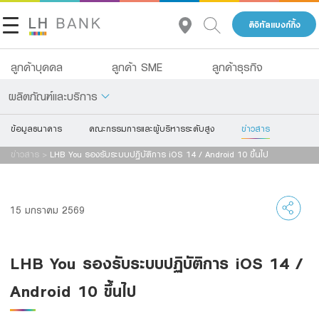
ดิจิทัลแบงก์กิ้ง
ลูกค้าบุคคล
ลูกค้า SME
ลูกค้าธุรกิจ
ผลิตภัณฑ์และบริการ
ข้อมูลธนาคาร
คณะกรรมการและผู้บริหารระดับสูง
ข่าวสาร
เกี่ยวกับเรา
เงินฝาก
ข่าวสาร
>
LHB You รองรับระบบปฏิบัติการ iOS 14 / Android 10 ขึ้นไป
นักลงทุนสัมพันธ์
สินเชื่อ
ประกัน
ติดต่อเรา
15 มกราคม 2569
การลงทุน
กลุ่มธุรกิจทางการเงินแลนด์ แอนด์ เฮ้าส์
LHB You รองรับระบบปฏิบัติการ iOS 14 /
บริการ
โทร 1327
TH
EN
Android 10 ขึ้นไป
ดิจิทัลแบงก์กิ้ง