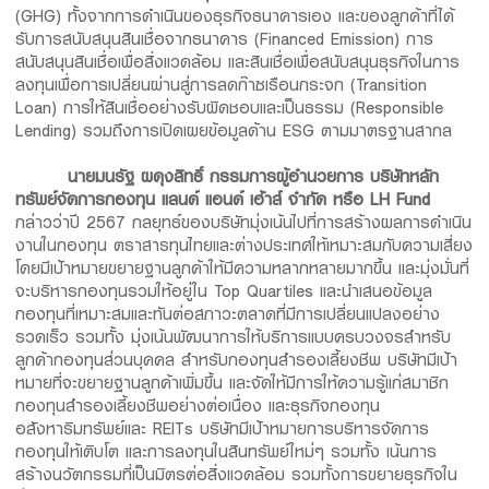
(GHG) ทั้งจากการดำเนินของธุรกิจธนาคารเอง และของลูกค้าที่ได้
รับการสนับสนุนสินเชื่อจากธนาคาร (Financed Emission) การ
สนับสนุนสินเชื่อเพื่อสิ่งแวดล้อม และสินเชื่อเพื่อสนับสนุนธุรกิจในการ
ลงทุนเพื่อการเปลี่ยนผ่านสู่การลดก๊าซเรือนกระจก (Transition
Loan) การให้สินเชื่ออย่างรับผิดชอบและเป็นธรรม (Responsible
Lending) รวมถึงการเปิดเผยข้อมูลด้าน ESG ตามมาตรฐานสากล
นายมนรัฐ ผดุงสิทธิ์ กรรมการผู้อำนวยการ บริษัทหลัก
ทรัพย์จัดการกองทุน แลนด์ แอนด์ เฮ้าส์ จำกัด หรือ
LH Fund
กล่าวว่าปี 2567 กลยุทธ์ของบริษัทมุ่งเน้นไปที่การสร้างผลการดำเนิน
งานในกองทุน ตราสารทุนไทยและต่างประเทศให้เหมาะสมกับความเสี่ยง
โดยมีเป้าหมายขยายฐานลูกค้าให้มีความหลากหลายมากขึ้น และมุ่งมั่นที่
จะบริหารกองทุนรวมให้อยู่ใน Top Quartiles และนำเสนอข้อมูล
กองทุนที่เหมาะสมและทันต่อสภาวะตลาดที่มีการเปลี่ยนแปลงอย่าง
รวดเร็ว รวมทั้ง มุ่งเน้นพัฒนาการให้บริการแบบครบวงจรสำหรับ
ลูกค้ากองทุนส่วนบุคคล สำหรับกองทุนสำรองเลี้ยงชีพ บริษัทมีเป้า
หมายที่จะขยายฐานลูกค้าเพิ่มขึ้น และจัดให้มีการให้ความรู้แก่สมาชิก
กองทุนสำรองเลี้ยงชีพอย่างต่อเนื่อง และธุรกิจกองทุน
อสังหาริมทรัพย์และ REITs บริษัทมีเป้าหมายการบริหารจัดการ
กองทุนให้เติบโต และการลงทุนในสินทรัพย์ใหม่ๆ รวมทั้ง เน้นการ
สร้างนวัตกรรมที่เป็นมิตรต่อสิ่งแวดล้อม รวมทั้งการขยายธุรกิจใน