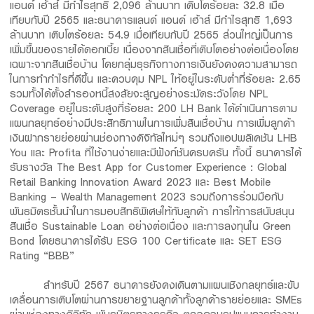
แอนด์ เฮ้าส์ มีกำไรสุทธิ 2,096 ล้านบาท เติบโตร้อยละ 32.8 เมื่อ
เทียบกับปี 2565 และธนาคารแลนด์ แอนด์ เฮ้าส์ มีกำไรสุทธิ 1,693
ล้านบาท เติบโตร้อยละ 54.9 เมื่อเทียบกับปี 2565 ส่วนใหญ่เป็นการ
เพิ่มขึ้นของรายได้ดอกเบี้ย เนื่องจากสินเชื่อที่เติบโตอย่างต่อเนื่องโดย
เฉพาะจากสินเชื่อบ้าน โดยกลุ่มธุรกิจทางการเงินยังคงความสามารถ
ในการทำกำไรที่ดีขึ้น และควบคุม NPL ให้อยู่ในระดับต่ำที่ร้อยละ 2.65
รวมทั้งได้ตั้งสำรองหนี้สงสัยจะสูญอย่างระมัดระวังโดย NPL
Coverage อยู่ในระดับสูงที่ร้อยละ 200 LH Bank ได้ดำเนินการตาม
แผนกลยุทธ์อย่างมีประสิทธิภาพในการเพิ่มสินเชื่อบ้าน การเพิ่มลูกค้า
เงินฝากรายย่อยผ่านช่องทางดิจิทัลใหม่ๆ รวมถึงแอปพลิเคชัน LHB
You และ Profita ที่ใช้งานง่ายและมีฟังก์ชันครบครัน ทั้งนี้ ธนาคารได้
รับรางวัล The Best App for Customer Experience : Global
Retail Banking Innovation Award 2023 และ Best Mobile
Banking – Wealth Management 2023 รวมถึงการร่วมมือกับ
พันธมิตรชั้นนำในการมอบสิทธิพิเศษให้กับลูกค้า การให้การสนับสนุน
สินเชื่อ Sustainable Loan อย่างต่อเนื่อง และการลงทุนใน Green
Bond โดยธนาคารได้รับ ESG 100 Certificate และ SET ESG
Rating “BBB”
สำหรับปี 2567 ธนาคารยังคงเดินตามแผนเชิงกลยุทธ์และขับ
เคลื่อนการเติบโตผ่านการขยายฐานลูกค้าทั้งลูกค้ารายย่อยและ SMEs
ผ่านช่องทางดิจิทัล พันธมิตรทางธุรกิจ ตลอดจนรูปแบบการทำงาน