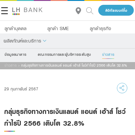
ดิจิทัลแบงก์กิ้ง
ลูกค้าบุคคล
ลูกค้า SME
ลูกค้าธุรกิจ
ผลิตภัณฑ์และบริการ
ข้อมูลธนาคาร
คณะกรรมการและผู้บริหารระดับสูง
ข่าวสาร
เกี่ยวกับเรา
เงินฝาก
ข่าวสาร
>
กลุ่มธุรกิจทางการเงินแลนด์ แอนด์ เฮ้าส์ โชว์กำไรปี 2566 เติบโต 32.8%
นักลงทุนสัมพันธ์
สินเชื่อ
ประกัน
ติดต่อเรา
29 กุมภาพันธ์ 2567
การลงทุน
กลุ่มธุรกิจทางการเงินแลนด์ แอนด์ เฮ้าส์
กลุ่มธุรกิจทางการเงินแลนด์ แอนด์ เฮ้าส์ โชว์
บริการ
โทร 1327
TH
EN
กำไรปี 2566 เติบโต 32.8%
ดิจิทัลแบงก์กิ้ง