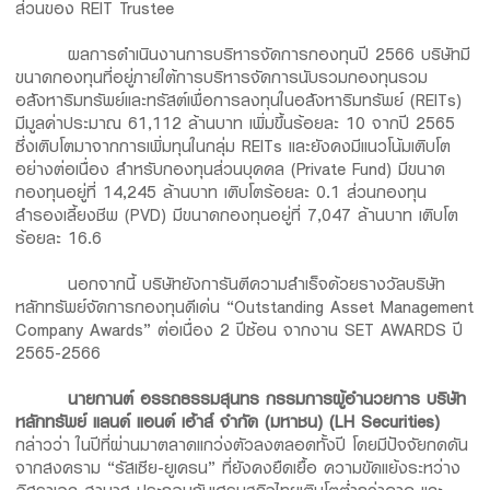
ส่วนของ REIT Trustee
ผลการดำเนินงานการบริหารจัดการกองทุนปี 2566 บริษัทมี
ขนาดกองทุนที่อยู่ภายใต้การบริหารจัดการนับรวมกองทุนรวม
อสังหาริมทรัพย์และทรัสต์เพื่อการลงทุนในอสังหาริมทรัพย์ (REITs)
มีมูลค่าประมาณ 61,112 ล้านบาท เพิ่มขึ้นร้อยละ 10 จากปี 2565
ซึ่งเติบโตมาจากการเพิ่มทุนในกลุ่ม REITs และยังคงมีแนวโน้มเติบโต
อย่างต่อเนื่อง สำหรับกองทุนส่วนบุคคล (Private Fund) มีขนาด
กองทุนอยู่ที่ 14,245 ล้านบาท เติบโตร้อยละ 0.1 ส่วนกองทุน
สำรองเลี้ยงชีพ (PVD) มีขนาดกองทุนอยู่ที่ 7,047 ล้านบาท เติบโต
ร้อยละ 16.6
นอกจากนี้ บริษัทยังการันตีความสำเร็จด้วยรางวัลบริษัท
หลักทรัพย์จัดการกองทุนดีเด่น “Outstanding Asset Management
Company Awards” ต่อเนื่อง 2 ปีซ้อน จากงาน SET AWARDS ปี
2565-2566
นายกานต์ อรรถธรรมสุนทร กรรมการผู้อำนวยการ บริษัท
หลักทรัพย์ แลนด์ แอนด์ เฮ้าส์ จำกัด (มหาชน) (
LH Securities)
กล่าวว่า ในปีที่ผ่านมาตลาดแกว่งตัวลงตลอดทั้งปี โดยมีปัจจัยกดดัน
จากสงคราม “รัสเซีย-ยูเครน” ที่ยังคงยืดเยื้อ ความขัดแย้งระหว่าง
อิสราเอล-ฮามาส ประกอบกับเศรษฐกิจไทยเติบโตต่ำกว่าคาด และ