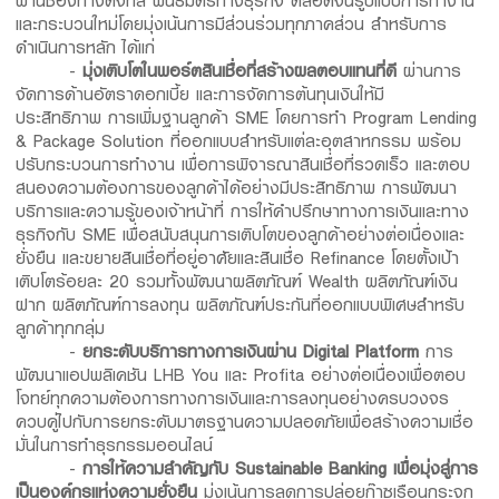
และกระบวนใหม่โดยมุ่งเน้นการมีส่วนร่วมทุกภาคส่วน สำหรับการ
ดำเนินการหลัก ได้แก่
-
มุ่งเติบโตในพอร์ตสินเชื่อที่สร้างผลตอบแทนที่ดี
ผ่านการ
จัดการด้านอัตราดอกเบี้ย และการจัดการต้นทุนเงินให้มี
ประสิทธิภาพ การเพิ่มฐานลูกค้า SME โดยการทำ Program Lending
& Package Solution ที่ออกแบบสำหรับแต่ละอุตสาหกรรม พร้อม
ปรับกระบวนการทำงาน เพื่อการพิจารณาสินเชื่อที่รวดเร็ว และตอบ
สนองความต้องการของลูกค้าได้อย่างมีประสิทธิภาพ การพัฒนา
บริการและความรู้ของเจ้าหน้าที่ การให้คำปรึกษาทางการเงินและทาง
ธุรกิจกับ SME เพื่อสนับสนุนการเติบโตของลูกค้าอย่างต่อเนื่องและ
ยั่งยืน และขยายสินเชื่อที่อยู่อาศัยและสินเชื่อ Refinance โดยตั้งเป้า
เติบโตร้อยละ 20 รวมทั้งพัฒนาผลิตภัณฑ์ Wealth ผลิตภัณฑ์เงิน
ฝาก ผลิตภัณฑ์การลงทุน ผลิตภัณฑ์ประกันที่ออกแบบพิเศษสำหรับ
ลูกค้าทุกกลุ่ม
-
ยกระดับบริการทางการเงินผ่าน Digital Platform
การ
พัฒนาแอปพลิเคชัน LHB You และ Profita อย่างต่อเนื่องเพื่อตอบ
โจทย์ทุกความต้องการทางการเงินและการลงทุนอย่างครบวงจร
ควบคู่ไปกับการยกระดับมาตรฐานความปลอดภัยเพื่อสร้างความเชื่อ
มั่นในการทำธุรกรรมออนไลน์
-
การให้ความสำคัญกับ
Sustainable Banking เพื่อมุ่งสู่การ
เป็น
องค์กรแห่งความยั่งยืน
มุ่งเน้นการลดการปล่อยก๊าซเรือนกระจก