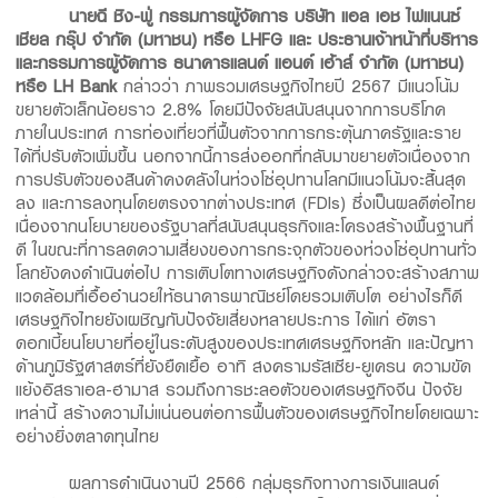
นายฉี ชิง-ฟู่ กรรมการผู้จัดการ บริษัท แอล เอช ไฟแนนซ์
เชียล กรุ๊ป จำกัด (มหาชน) หรือ LHFG
และ
ประธานเจ้าหน้าที่บริหาร
และกรรมการผู้จัดการ ธนาคารแลนด์ แอนด์ เฮ้าส์ จำกัด (มหาชน)
หรือ
LH Bank
กล่าวว่า ภาพรวมเศรษฐกิจไทยปี 2567 มีแนวโน้ม
ขยายตัวเล็กน้อยราว 2.8% โดยมีปัจจัยสนับสนุนจากการบริโภค
ภายในประเทศ การท่องเที่ยวที่ฟื้นตัวจากการกระตุ้นภาครัฐและราย
ได้ที่ปรับตัวเพิ่มขึ้น นอกจากนี้การส่งออกที่กลับมาขยายตัวเนื่องจาก
การปรับตัวของสินค้าคงคลังในห่วงโซ่อุปทานโลกมีแนวโน้มจะสิ้นสุด
ลง และการลงทุนโดยตรงจากต่างประเทศ (FDIs) ซึ่งเป็นผลดีต่อไทย
เนื่องจากนโยบายของรัฐบาลที่สนับสนุนธุรกิจและโครงสร้างพื้นฐานที่
ดี ในขณะที่การลดความเสี่ยงของการกระจุกตัวของห่วงโซ่อุปทานทั่ว
โลกยังคงดำเนินต่อไป การเติบโตทางเศรษฐกิจดังกล่าวจะสร้างสภาพ
แวดล้อมที่เอื้ออำนวยให้ธนาคารพาณิชย์โดยรวมเติบโต อย่างไรก็ดี
เศรษฐกิจไทยยังเผชิญกับปัจจัยเสี่ยงหลายประการ ได้แก่ อัตรา
ดอกเบี้ยนโยบายที่อยู่ในระดับสูงของประเทศเศรษฐกิจหลัก และปัญหา
ด้านภูมิรัฐศาสตร์ที่ยังยืดเยื้อ อาทิ สงครามรัสเซีย-ยูเครน ความขัด
แย้งอิสราเอล-ฮามาส รวมถึงการชะลอตัวของเศรษฐกิจจีน ปัจจัย
เหล่านี้ สร้างความไม่แน่นอนต่อการฟื้นตัวของเศรษฐกิจไทยโดยเฉพาะ
อย่างยิ่งตลาดทุนไทย
ผลการดำเนินงานปี 2566 กลุ่มธุรกิจทางการเงินแลนด์