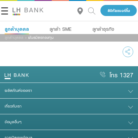
ดิจิทัลแบงก์กิ้ง
ลูกค้าบุคคล
ลูกค้า SME
ลูกค้าธุรกิจ
ลูกค้าบุคคล
>
พันธมิตรกองทุน
เกี่ยวกับเรา
สินเชื่อ
เงินฝาก
นักลงทุนสัมพันธ์
สินเชื่อ
บัญชีเพื่อธุรกิจ
ประกัน
บริการ
โทร 1327
ติดต่อเรา
การลงทุน
Advisory Service
ผลิตภัณฑ์ของเรา
กลุ่มธุรกิจทางการเงินแลนด์ แอนด์ เฮ้าส์
บริการ
สินเชื่อทั้งหมด
เกี่ยวกับเรา
โทร 1327
TH
ดิจิทัลแบงก์กิ้ง
Product Program
ข้อมูลอื่นๆ
Family Banking
สินเชื่อธุรกิจ
การเปิดเผยข้อมูล