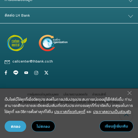
Foreigners
สินเชื่อและบริการการค้าระหว่างประเทศ
สินเชื่อแฟคเตอริ่ง
ติดต่อ LH Bank
หนังสือค้ำประกัน
แนะนำ
callcenter@lhbank.co.th
Green Transition Advisory Loan
Electronics & Electrical Appliances Loan
Construction Material Loan
การคุ้มครองข้อมูลส่วนบุคคล
นโยบายความปลอดภัย
คําสงวนสิทธิ์
เครื่องคำนวณสินเชื่อ SME
เว็บไซต์นี้ใช้คุกกี้เพื่อวัตถุประสงค์ในการปรับปรุงประสบการณ์ของผู้ใช้ให้ดียิ่งขึ้น ท่าน
© สงวนลิขสิทธิ์ 2569 ธนาคารแลนด์ แอนด์ เฮ้าส์ จํากัด (มหาชน)
สามารถศึกษารายละเอียดเพิ่มเติมเกี่ยวกับประเภทของคุกกี้ที่เราจัดเก็บ เหตุผลในการ
ใช้คุกกี้ และวิธีการตั้งค่าคุกกี้ได้ใน
ประกาศเกี่ยวกับคุกกี้
และ
ประกาศความเป็นส่วนตัว