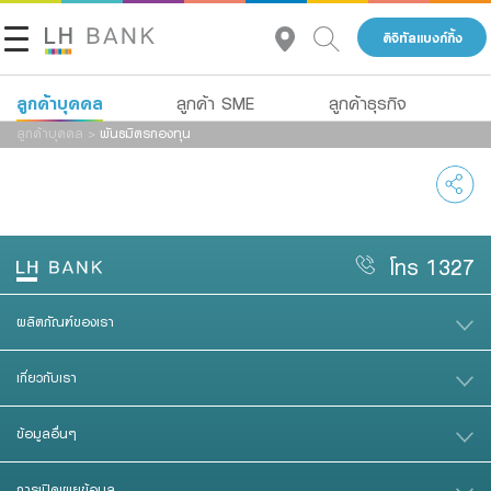
ดิจิทัลแบงก์กิ้ง
ลูกค้าบุคคล
ลูกค้า SME
ลูกค้าธุรกิจ
ลูกค้าบุคคล
>
พันธมิตรกองทุน
เกี่ยวกับเรา
สินเชื่อ
เงินฝาก
นักลงทุนสัมพันธ์
สินเชื่อ
บัญชีเพื่อธุรกิจ
ประกัน
บริการ
โทร 1327
ติดต่อเรา
การลงทุน
Advisory Service
ผลิตภัณฑ์ของเรา
กลุ่มธุรกิจทางการเงินแลนด์ แอนด์ เฮ้าส์
บริการ
สินเชื่อทั้งหมด
เกี่ยวกับเรา
โทร 1327
TH
ดิจิทัลแบงก์กิ้ง
Product Program
ข้อมูลอื่นๆ
Family Banking
สินเชื่อธุรกิจ
การเปิดเผยข้อมูล