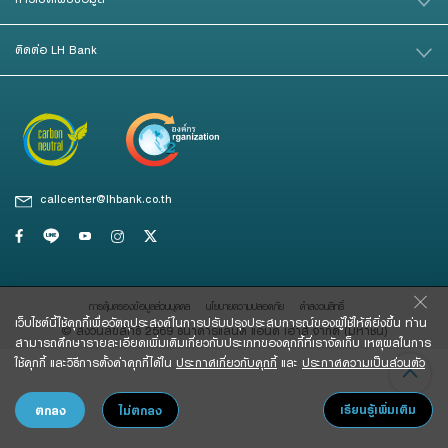
Foreigners
สินเชื่อและบริการการค้าระหว่างประเทศ
สินเชื่อแฟคเตอริ่ง
ติดต่อ LH Bank
หนังสือค้ำประกัน
แนะนำ
callcenter@lhbank.co.th
Green Transition Advisory Loan
Electronics & Electrical Appliances Loan
Construction Material Loan
การคุ้มครองข้อมูลส่วนบุคคล
นโยบายความปลอดภัย
คําสงวนสิทธิ์
เครื่องคำนวณสินเชื่อ SME
เว็บไซต์นี้ใช้คุกกี้เพื่อวัตถุประสงค์ในการปรับปรุงประสบการณ์ของผู้ใช้ให้ดียิ่งขึ้น ท่าน
© สงวนลิขสิทธิ์ 2569 ธนาคารแลนด์ แอนด์ เฮ้าส์ จํากัด (มหาชน)
สามารถศึกษารายละเอียดเพิ่มเติมเกี่ยวกับประเภทของคุกกี้ที่เราจัดเก็บ เหตุผลในการ
ใช้คุกกี้ และวิธีการตั้งค่าคุกกี้ได้ใน
ประกาศเกี่ยวกับคุกกี้
และ
ประกาศความเป็นส่วนตัว