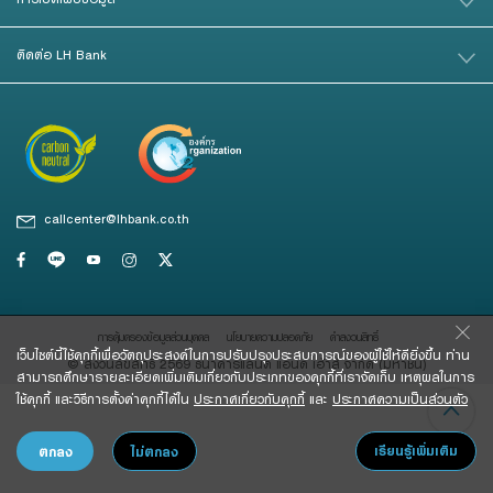
Foreigners
สินเชื่อและบริการการค้าระหว่างประเทศ
สินเชื่อแฟคเตอริ่ง
ติดต่อ LH Bank
หนังสือค้ำประกัน
แนะนำ
callcenter@lhbank.co.th
Green Transition Advisory Loan
Electronics & Electrical Appliances Loan
Construction Material Loan
การคุ้มครองข้อมูลส่วนบุคคล
นโยบายความปลอดภัย
คําสงวนสิทธิ์
เครื่องคำนวณสินเชื่อ SME
เว็บไซต์นี้ใช้คุกกี้เพื่อวัตถุประสงค์ในการปรับปรุงประสบการณ์ของผู้ใช้ให้ดียิ่งขึ้น ท่าน
© สงวนลิขสิทธิ์ 2569 ธนาคารแลนด์ แอนด์ เฮ้าส์ จํากัด (มหาชน)
สามารถศึกษารายละเอียดเพิ่มเติมเกี่ยวกับประเภทของคุกกี้ที่เราจัดเก็บ เหตุผลในการ
ใช้คุกกี้ และวิธีการตั้งค่าคุกกี้ได้ใน
ประกาศเกี่ยวกับคุกกี้
และ
ประกาศความเป็นส่วนตัว