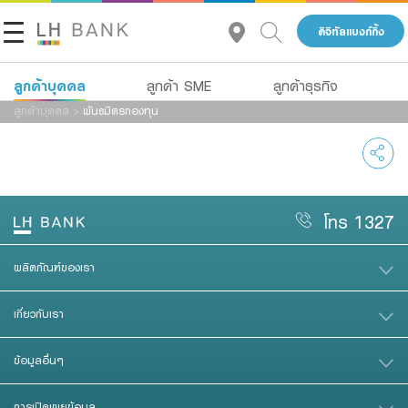
ดิจิทัลแบงก์กิ้ง
ลูกค้าบุคคล
ลูกค้า SME
ลูกค้าธุรกิจ
ลูกค้าบุคคล
>
พันธมิตรกองทุน
เกี่ยวกับเรา
สินเชื่อ
เงินฝาก
นักลงทุนสัมพันธ์
สินเชื่อ
บัญชีเพื่อธุรกิจ
ประกัน
บริการ
โทร 1327
ติดต่อเรา
การลงทุน
Advisory Service
ผลิตภัณฑ์ของเรา
กลุ่มธุรกิจทางการเงินแลนด์ แอนด์ เฮ้าส์
บริการ
สินเชื่อทั้งหมด
เกี่ยวกับเรา
โทร 1327
TH
ดิจิทัลแบงก์กิ้ง
Product Program
ข้อมูลอื่นๆ
Family Banking
สินเชื่อธุรกิจ
การเปิดเผยข้อมูล