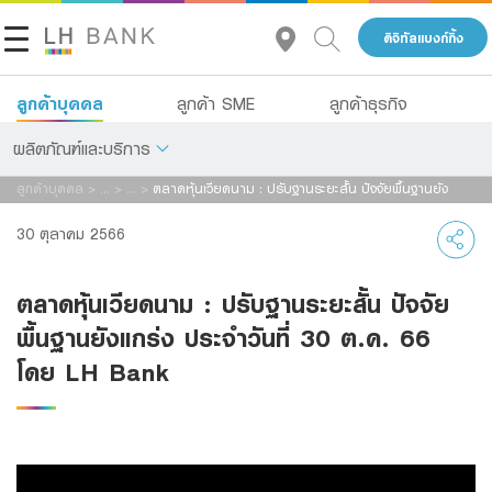
ดิจิทัลแบงก์กิ้ง
ลูกค้าบุคคล
ลูกค้า SME
ลูกค้าธุรกิจ
ผลิตภัณฑ์และบริการ
ลูกค้าบุคคล
>
...
>
...
>
ตลาดหุ้นเวียดนาม : ปรับฐานระยะสั้น ปัจจัยพื้นฐานยัง
เกี่ยวกับเรา
แกร่ง ประจำวันที่ 30 ต.ค. 66 โดย LH Bank
เงินฝาก
30 ตุลาคม 2566
นักลงทุนสัมพันธ์
สินเชื่อ
ตลาดหุ้นเวียดนาม : ปรับฐานระยะสั้น ปัจจัย
ประกัน
ติดต่อเรา
พื้นฐานยังแกร่ง ประจำวันที่ 30 ต.ค. 66
การลงทุน
โดย LH Bank
กลุ่มธุรกิจทางการเงินแลนด์ แอนด์ เฮ้าส์
บริการ
โทร 1327
TH
EN
ดิจิทัลแบงก์กิ้ง