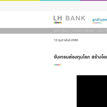
ลูกค้าบุ
ลูกค้าบุคคล
>
LH Bank Advisory
>
VDO เศ
เงินฝาก
13 กุมภาพันธ์ 2566
สินเชื่อ
จับเทรนด์ลงทุนโลก สร้างโ
ประกัน
การลงทุน
บริการ
ดิจิทัลแบงก์กิ
Family Bank