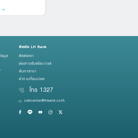
ด
รายละเอียด
ร
ติดต่อ LH Bank
้อมูล
ติดต่อเรา
ช่องทางรับแจ้งเบาะแส
ว
ค้นหาสาขา
คำถามที่พบบ่อย
โทร 1327
callcenter@lhbank.co.th