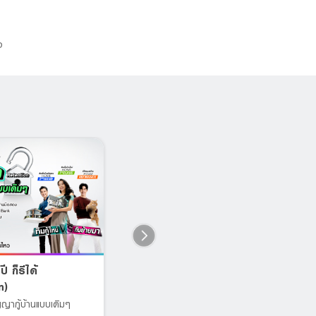
จ
ี ก็รีได้
LH Bank X JOEY
บ
n)
PHUWASIT
เ
ากู้บ้านแบบเดิมๆ
RHYTHM OF WEALTH CONCERT
เป