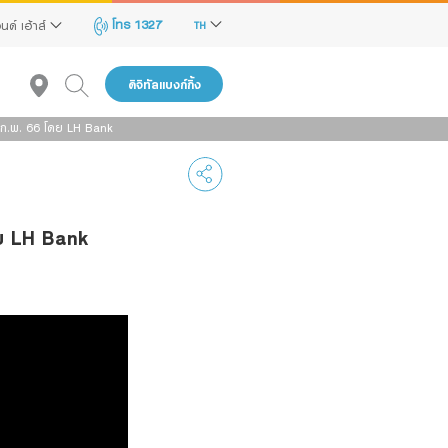
โทร 1327
นด์ เฮ้าส์
TH
ดิจิทัลแบงก์กิ้ง
 ก.พ. 66 โดย LH Bank
ดย LH Bank