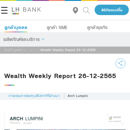
ดิจิทัลแบงก์กิ้ง
ลูกค้าบุคคล
ลูกค้า SME
ลูกค้าธุรกิจ
ผลิตภัณฑ์และบริการ
ลูกค้าบุคคล
>
...
>
...
>
Wealth Weekly Report 26-12-2565
เกี่ยวกับเรา
เงินฝาก
นักลงทุนสัมพันธ์
สินเชื่อ
Wealth Weekly Report 26-12-2565
ประกัน
ติดต่อเรา
การลงทุน
ภาพรวมการลงทุนสัปดาห์ที่ผ่านมา
Arch Lumpini
กลุ่มธุรกิจทางการเงินแลนด์ แอนด์ เฮ้าส์
บริการ
โทร 1327
TH
EN
ดิจิทัลแบงก์กิ้ง