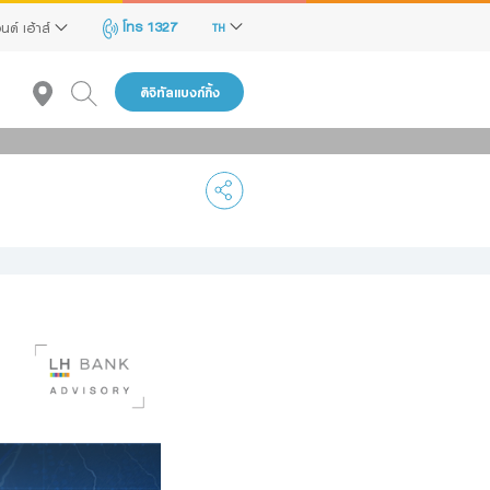
โทร 1327
นด์ เฮ้าส์
TH
ดิจิทัลแบงก์กิ้ง