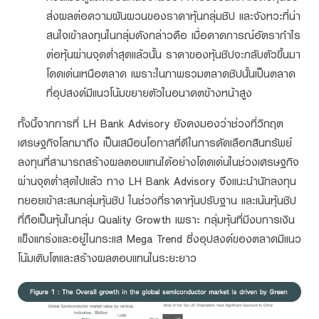
ส่งผลต่อความผันผวนของราคาหุ้นกลุ่มชิป และจังหวะที่น่า
สนใจเข้าลงทุนในกลุ่มดังกล่าวคือ เมื่อคาดการณ์อัตรากำไร
ต่อหุ้นผ่านจุดต่ำสุดแล้วนั้น ราคาของหุ้นชิปจะกลับตัวขึ้นมา
โดดเด่นเหนือตลาด เพราะในภาพรวมตลาดชิปนั้นเป็นตลาด
ที่อุปสงค์มีแนวโน้มขยายตัวในอนาคตข้างหน้าสูง
ทั้งนี้จากการที่ LH Bank Advisory ยังคงมองว่าช่วงที่วิกฤต
เศรษฐกิจโลกมาถึง เป็นเสมือนโอกาสที่ดีในการคัดเลือกสินทรัพย์
ลงทุนที่สามารถสร้างผลตอบแทนได้อย่างโดดเด่นในช่วงเศรษฐกิจ
ผ่านจุดต่ำสุดไปแล้ว ทาง LH Bank Advisory จึงแนะนำนักลงทุน
ทยอยเข้าสะสมกลุ่มหุ้นชิป ในช่วงที่ราคาหุ้นปรับฐาน และเน้นหุ้นชิป
ที่ถือเป็นหุ้นในกลุ่ม Quality Growth เพราะ กลุ่มหุ้นที่มีงบการเงิน
แข็งแกร่งและอยู่ในกระแส Mega Trend ซึ่งอุปสงค์ของตลาดมีแนว
โน้มเติบโตและสร้างผลตอบแทนในระยะยาว