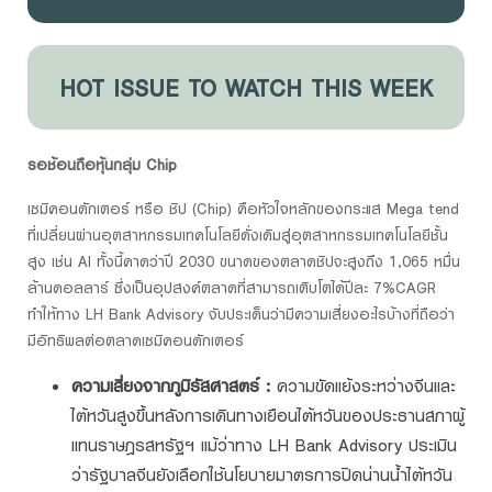
HOT ISSUE TO WATCH THIS WEEK
รอช้อนถือหุ้นกลุ่ม Chip
เซมิคอนดักเตอร์ หรือ ชิป (Chip) คือหัวใจหลักของกระแส Mega tend
ที่เปลี่ยนผ่านอุตสาหกรรมเทคโนโลยีดั่งเดิมสู่อุตสาหกรรมเทคโนโลยีชั้น
สูง เช่น AI ทั้งนี้คาดว่าปี 2030 ขนาดของตลาดชิปจะสูงถึง 1,065 หมื่น
ล้านดอลลาร์ ซึ่งเป็นอุปสงค์ตลาดที่สามารถเติบโตได้ปีละ 7%CAGR
ทำให้ทาง LH Bank Advisory จับประเด็นว่ามีความเสี่ยงอะไรบ้างที่ถือว่า
มีอิทธิพลต่อตลาดเซมิคอนดักเตอร์
ความเสี่ยงจากภูมิรัสศาสตร์ :
ความขัดแย้งระหว่างจีนและ
ไต้หวันสูงขึ้นหลังการเดินทางเยือนไต้หวันของประธานสภาผู้
แทนราษฎรสหรัฐฯ แม้ว่าทาง LH Bank Advisory ประเมิน
ว่ารัฐบาลจีนยังเลือกใช้นโยบายมาตรการปิดน่านน้ำไต้หวัน