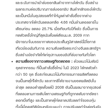
และระงับการนำเข้าส่งออกสินค้าจากทางไต้หวัน ซึ่งสร้าง
ผลกระทบต่อปริมาณการส่งออกชิป สินค้าหลักของไต้หวัน
และเป็นหนึ่งในอุปสรรคที่ทำให้มูลค่าคำสั่งซื้อจากต่าง
ประเทศจากไต้หวันลดลงเหลือ 4.66 หมื่นล้านดอลลาร์ใน
เดือนก่อน ลดลง 25.7% เมื่อเทียบกับปีที่แล้ว ซึ่งเป็นการ
หดตัวครั้งใหญ่ที่สุดนับตั้งแต่เดือนม.ค. 2009 หาก
พิจารณาในบรรยากาศของประเด็นภูมิศาสตร์นี้มีโอกาส
เกี่ยวข้องพันกับการ ความตึงเตรียดระหว่างจีนและสหรัฐฯ
ซึ่งสร้างข้อจำกัดให้แก่อุปทานของชิปที่ส่งขายกันทั่วโลก
ความเสี่ยงจากภาวะเศรษฐกิจถดถอย :
ด้วยแนวโน้มดัชนี
อุตสาหกรรม ที่เป็นคำสั่งซื้อใหม่ ในปี 2023 ได้หดตัวต่ำ
กว่า 50 จุด ซึ่งสะท้อนแนวโน้มกิจกรรมการผลิตที่ลดลง
จนเป็นเหตุให้ไต้หวัน และเกาหลีใต้รายงานยอดผลิตชิปใน
ล่าสุด ลดลงต่ำสุดตั้งแต่ปี 2008 อันเป็นผลมาจากอุปสงค์
ที่ลดลงตามการเติบโตทางเศรษฐกิจที่ถูกกดดันจากอัตรา
ดอกเบี้ยที่สูง และเป็นสาเหตุให้ตลาดปรับลดกำไรของหุ้น
ทั้งนี้เมื่อดูสถิติย้อนหลังจะพบว่า การปรับลดกำไรต่อหุ้นยัง