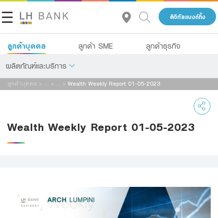
ดิจิทัลแบงก์กิ้ง
ลูกค้าบุคคล
ลูกค้า SME
ลูกค้าธุรกิจ
ผลิตภัณฑ์และบริการ
ลูกค้าบุคคล
>
...
>
...
>
Wealth Weekly Report 01-05-2023
เกี่ยวกับเรา
เงินฝาก
นักลงทุนสัมพันธ์
สินเชื่อ
Wealth Weekly Report 01-05-2023
ประกัน
ติดต่อเรา
การลงทุน
กลุ่มธุรกิจทางการเงินแลนด์ แอนด์ เฮ้าส์
บริการ
โทร 1327
TH
EN
ดิจิทัลแบงก์กิ้ง