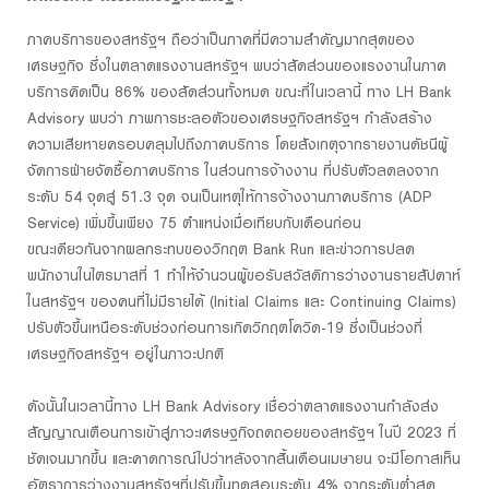
ภาคบริการของสหรัฐฯ ถือว่าเป็นภาคที่มีความสำคัญมากสุดของ
เศรษฐกิจ ซึ่งในตลาดแรงงานสหรัฐฯ พบว่าสัดส่วนของแรงงานในภาค
บริการคิดเป็น 86% ของสัดส่วนทั้งหมด ขณะที่ในเวลานี้ ทาง LH Bank
Advisory พบว่า ภาพการชะลอตัวของเศรษฐกิจสหรัฐฯ กำลังสร้าง
ความเสียหายครอบคลุมไปถึงภาคบริการ โดยสังเกตุจากรายงานดัชนีผู้
จัดการฝ่ายจัดซื้อภาคบริการ ในส่วนการจ้างงาน ที่ปรับตัวลดลงจาก
ระดับ 54 จุดสู่ 51.3 จุด จนเป็นเหตุให้การจ้างงานภาคบริการ (ADP
Service) เพิ่มขึ้นเพียง 75 ตำแหน่งเมื่อเทียบกับเดือนก่อน
ขณะเดียวกันจากผลกระทบของวิกฤต Bank Run และข่าวการปลด
พนักงานในไตรมาสที่ 1 ทำให้จำนวนผู้ขอรับสวัสดิการว่างงานรายสัปดาห์
ในสหรัฐฯ ของคนที่ไม่มีรายได้ (Initial Claims และ Continuing Claims)
ปรับตัวขึ้นเหนือระดับช่วงก่อนการเกิดวิกฤตโควิด-19 ซึ่งเป็นช่วงที่
เศรษฐกิจสหรัฐฯ อยู่ในภาวะปกติ
ดังนั้นในเวลานี้ทาง LH Bank Advisory เชื่อว่าตลาดแรงงานกำลังส่ง
สัญญาณเตือนการเข้าสู่ภาวะเศรษฐกิจถดถอยของสหรัฐฯ ในปี 2023 ที่
ชัดเจนมากขึ้น และคาดการณ์ไปว่าหลังจากสิ้นเดือนเมษายน จะมีโอกาสเห็น
อัตราการว่างงานสหรัฐฯที่ปรับขึ้นทดสอบระดับ 4% จากระดับต่ำสุด