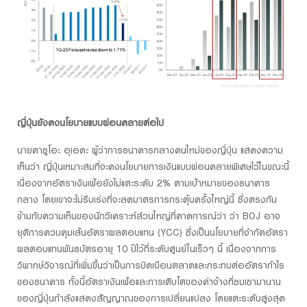
ญี่ปุ่นยังคงนโยบายแบบผ่อนคลายต่อไป
นายคาซูโอะ อุเอดะ ผู้ว่าการธนาคารกลางคนใหม่ของญี่ปุ่น แสดงความ
เห็นว่า ญี่ปุ่นเหมาะสมที่จะคงนโยบายการเงินแบบผ่อนคลายพิเศษไว้ในขณะนี้
เนื่องจากอัตราเงินเฟ้อยังไม่แตะระดับ 2% ตามเป้าหมายของธนาคาร
กลาง โดยเขาจะไม่รีบเร่งที่จะลดมาตรการกระตุ้นครั้งใหญ่นี้ ซึ่งตรงกัน
ข้ามกับความเห็นของนักวิเคราะห์ส่วนใหญ่ที่คาดการณ์ว่า ว่า BOJ อาจ
ยุติการควบคุมเส้นอัตราผลตอบแทน (YCC) ซึ่งเป็นนโยบายที่จำกัดอัตรา
ผลตอบแทนพันธบัตรอายุ 10 ปีไว้ที่ระดับศูนย์ในเร็วๆ นี้ เนื่องจากการ
วิพากษ์วิจารณ์ที่เพิ่มขึ้นว่าเป็นการบิดเบือนตลาดและกระทบต่ออัตรากำไร
ของธนาคาร ทั้งนี้อัตราเงินเฟ้อและการเติบโตของค่าจ้างที่ซบเซามานาน
ของญี่ปุ่นกำลังแสดงสัญญาณของการเปลี่ยนแปลง โดยแตะระดับสูงสุด