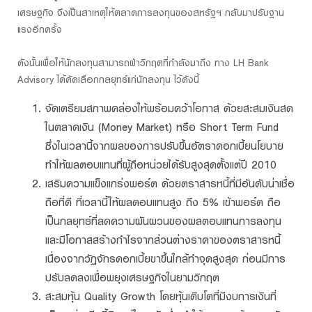
เศรษฐกิจ จึงเป็นสาเหตุให้ตลาดการลงทุนของสหรัฐฯ กลับมาปรับฐาน
แรงอีกครั้ง
ดังนั้นเพื่อให้นักลงทุนสามารถฝ่าวิกฤตที่กำลังมาถึง ทาง LH Bank
Advisory ได้คัดเลือกกลยุทธ์แก่นักลงทุน ไว้ดังนี้
จัดเตรียมสภาพคล่องให้พร้อมคว้าโอกาส ด้วยสะสมเงินสด
ในตลาดเงิน (Money Market) หรือ Short Term Fund
ซึ่งในเวลานี้จากผลของการปรับขึ้นอัตราดอกเบี้ยนโยบาย
ทำให้ผลตอบแทนที่ผู้ถือหน่วยได้รับสูงสุดตั้งแต่ปี 2010
เสริมความแข็งแกร่งพอร์ต ด้วยตราสารหนี้ที่มีอันดับน่าเชื่อ
ถือที่ดี ที่เวลานี้ให้ผลตอบแทนสูง ถึง 5% เข้าพอร์ต ถือ
เป็นกลยุทธ์ที่ลดความผันผวนของผลตอบแทนการลงทุน
และมีโอกาสสร้างกำไรจากส่วนต่างราคาของตราสารหนี้
เนื่องจากวัฏจักรดอกเบี้ยขาขึ้นใกล้ทำจุดสูงสุด ก่อนมีการ
ปรับลดลงเพื่อพยุงเศรษฐกิจในยามวิกฤต
สะสมหุ้น Quality Growth โดยหุ้นเติบโตที่มีงบการเงินที่