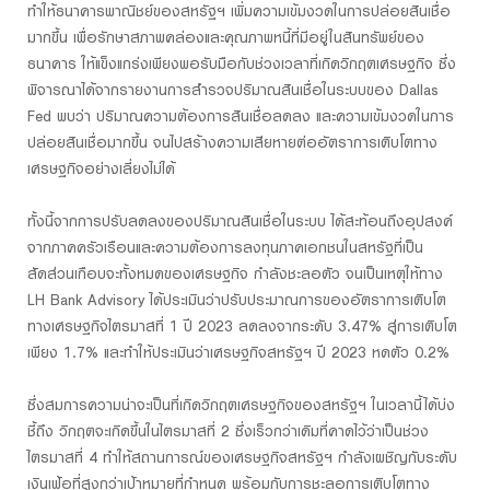
ทำให้ธนาคารพาณิชย์ของสหรัฐฯ เพิ่มความเข้มงวดในการปล่อยสินเชื่อ
มากขึ้น เพื่อรักษาสภาพคล่องและคุณภาพหนี้ที่มีอยู่ในสินทรัพย์ของ
ธนาคาร ให้แข็งแกร่งเพียงพอรับมือกับช่วงเวลาที่เกิดวิกฤตเศรษฐกิจ ซึ่ง
พิจารณาได้จากรายงานการสำรวจปริมาณสินเชื่อในระบบของ Dallas
Fed พบว่า ปริมาณความต้องการสินเชื่อลดลง และความเข้มงวดในการ
ปล่อยสินเชื่อมากขึ้น จนไปสร้างความเสียหายต่ออัตราการเติบโตทาง
เศรษฐกิจอย่างเลี่ยงไม่ได้
ทั้งนี้จากการปรับลดลงของปริมาณสินเชื่อในระบบ ได้สะท้อนถึงอุปสงค์
จากภาคครัวเรือนและความต้องการลงทุนภาคเอกชนในสหรัฐที่เป็น
สัดส่วนเกือบจะทั้งหมดของเศรษฐกิจ กำลังชะลอตัว จนเป็นเหตุให้ทาง
LH Bank Advisory ได้ประเมินว่าปรับประมาณการของอัตราการเติบโต
ทางเศรษฐกิจไตรมาสที่ 1 ปี 2023 ลดลงจากระดับ 3.47% สู่การเติบโต
เพียง 1.7% และทำให้ประเมินว่าเศรษฐกิจสหรัฐฯ ปี 2023 หดตัว 0.2%
ซึ่งสมการความน่าจะเป็นที่เกิดวิกฤตเศรษฐกิจของสหรัฐฯ ในเวลานี้ได้บ่ง
ชี้ถึง วิกฤตจะเกิดขึ้นในไตรมาสที่ 2 ซึ่งเร็วกว่าเดิมที่คาดไว้ว่าเป็นช่วง
ไตรมาสที่ 4 ทำให้สถานการณ์ของเศรษฐกิจสหรัฐฯ กำลังเผชิญกับระดับ
เงินเฟ้อที่สูงกว่าเป้าหมายที่กำหนด พร้อมกับการชะลอการเติบโตทาง