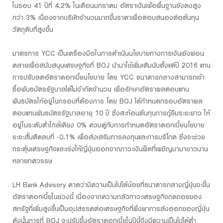
ในรอบ 41 ปีที่ 4.2% ในเดือนมกราคม อัตราเงินเฟ้อพื้นฐานยังคงสูง
กว่า 3% เนื่องจากบริษัทจำนวนมากขึ้นราคาเพื่อตอบสนองต่อต้นทุน
วัตถุดิบที่สูงขึ้น
มาตรการ YCC เป็นเครื่องมือในการดำเนินนโยบายทางการเงินเชิงผ่อน
คลายเพื่อสนับสนุนเศรษฐกิจที่ BOJ นำมาใช้เพิ่มเติมนับตั้งแต่ปี 2016 แทน
การปรับลดอัตราดอกเบี้ยนโยบาย โดย YCC ธนาคารกลางสามารถเข้า
ซื้อพันธบัตรรัฐบาลได้ไม่จำกัดจำนวน เพื่อรักษาอัตราผลตอบแทน
พันธบัตรให้อยู่ในกรอบที่ต้องการ โดย BOJ ได้กำหนดกรอบอัตราผล
ตอบแทนพันธบัตรรัฐบาลอายุ 10 ปี ซึ่งสะท้อนต้นทุนการกู้ยืมระยะยาว ให้
อยู่ในระดับต่ำใกล้เคียง 0% ควบคู่กับการกำหนดอัตราดอกเบี้ยนโยบาย
ระยะสั้นติดลบที่ -0.1% เพื่อส่งเสริมการลงทุนและการบริโภค ซึ่งจะช่วย
กระตุ้นเศรษฐกิจและเร่งให้ญี่ปุ่นออกจากภาวะเงินฝืดที่เผชิญมามายาวนาน
หลายทศวรรษ
LH Bank Advisory คาดว่ามีความเป็นไปได้น้อยที่ธนาคารกลางญี่ปุ่นจะขึ้น
อัตราดอกเบี้ยในช่วงนี้ เนื่องจากความกลัวภาวะเศรษฐกิจถดถอยของ
สหรัฐที่เพิ่มสูงขึ้นเป็นอุปสรรคต่อเศรษฐกิจที่พึ่งพาการส่งออกของญี่ปุ่น
ดังนั้นการที่ BOJ จะปรับขึ้นอัตราดอกเบี้ยในปีนี้จึงมีความเป็นไปได้ต่ำ