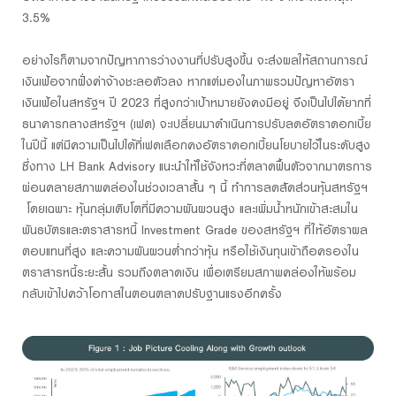
3.5%
อย่างไรก็ตามจากปัญหาการว่างงานที่ปรับสูงขึ้น จะส่งผลให้สถานการณ์
เงินเฟ้อจากฝั่งค่าจ้างชะลอตัวลง หากแต่มองในภาพรวมปัญหาอัตรา
เงินเฟ้อในสหรัฐฯ ปี 2023 ที่สูงกว่าเป้าหมายยังคงมีอยู่ จึงเป็นไปได้ยากที่
ธนาคารกลางสหรัฐฯ (เฟด) จะเปลี่ยนมาดำเนินการปรับลดอัตราดอกเบี้ย
ในปีนี้ แต่มีความเป็นไปได้ที่เฟดเลือกคงอัตราดอกเบี้ยนโยบายไว้ในระดับสูง
ซึ่งทาง LH Bank Advisory แนะนำให้ใช้จังหวะที่ตลาดฟื้นตัวจากมาตรการ
ผ่อนคลายสภาพคล่องในช่วงเวลาสั้น ๆ นี้ ทำการลดสัดส่วนหุ้นสหรัฐฯ
โดยเฉพาะ หุ้นกลุ่มเติบโตที่มีความผันผวนสูง และเพิ่มน้ำหนักเข้าสะสมใน
พันธบัตรและตราสารหนี้ Investment Grade ของสหรัฐฯ ที่ให้อัตราผล
ตอบแทนที่สูง และความผันผวนต่ำกว่าหุ้น หรือใช้เงินทุนเข้าถือครองใน
ตราสารหนี้ระยะสั้น รวมถึงตลาดเงิน เพื่อเตรียมสภาพคล่องให้พร้อม
กลับเข้าไปคว้าโอกาสในตอนตลาดปรับฐานแรงอีกครั้ง