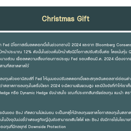
Christmas Gift
่า Fed มีโอกาสเริ่มลดดอกเบี้ยในช่วงกลางปี 2024 และจาก Bloomberg Consen
หน้าประมาณ 12% ดังนั้นในช่วงต้นปีหน้าดัชนีมีโอกาสปรับตัวขึ้นต่อ โดยเน้นหุ้น Qu
างส่วน เพื่อลดความเสี่ยงก่อนการประชุม Fed รอบเดือนมี.ค. 2024 เนื่องจากตล
 ตามที่ตลาดคาดไว้
ทุนด้วยอานิสงส์ที่ Fed ให้มุมมองปรับลดดอกเบี้ยและสกุลเงินดอลลาร์อ่อนค่าลงเร็
ดว่าตลาดการลงทุนในครึ่งปีแรก 2024 จะมีความผันผวนสูง และมีปัจจัยที่ทำให้เราเห
Hedge หรือ Dynamic Hedge ยังน่าสนใจ ขณะที่ประเภทสินทรัพย์ลงทุน แนะนำ ตราสา
รเงินของ BoJ เกิดความไม่แน่นอน จะเป็นเหตุให้นักลงทุนพลาดโอกาสลงทุนในตลาดหุ
านในปัจจุบันบ่งชี้ว่าเศรษฐกิจญี่ปุ่นยังสามารถเติบโตได้ และ BoJ ยังมีการใช้นโยบ
องทุนที่มีกลยุทธ์ Downside Protection