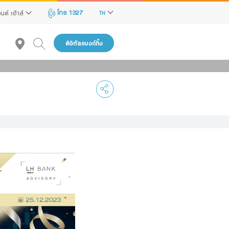
โทร 1327
นด์ เฮ้าส์
TH
ดิจิทัลแบงก์กิ้ง