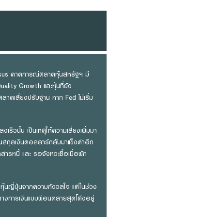
sus คาดการณ์ตลาดหุ้นสหรัฐฯ มี
ality Growth และหุ้นที่ยัง
าดเสี่ยงปรับฐาน หาก Fed ไม่เริ่ม
วนั้น เป็นเหตุให้ความเสี่ยงเพิ่มมา
็นสกุลเงินดอลลาร์กลับมาแข็งค่าอีก
รหนี้ และ รอจังหวะซื้อเมื่อพัก
้นญี่ปุ่นจากความกังวลใจ แต่ในช่วง
ายทางการเงินแบบผ่อนคลายสุดโต่งอยู่