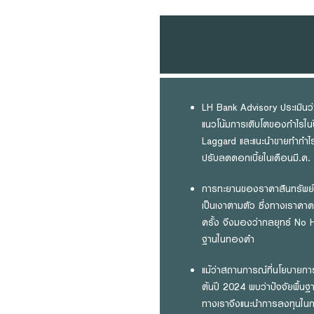
LH Bank Advisory ประเมินว
แนวโน้มการเติบโตของกำไรในปี
Laggard และแนะนำขายทำกำไรบ
ปรับลดดอกเบี้ยในเดือนมี.ค.
การทะยานของราคาสินทรัพย์ลง
เป็นเงาตามตัว ซึ่งทางเราคา
ครั้ง จึงมองว่ากลยุทธ์ No 
ฐานในทองคำ
แม้ว่าสถานการณ์ที่นโยบายกา
ต้นปี 2024 พบว่าปัจจัยพื้นฐ
ทางเราจึงแนะนำการลงทุนในก