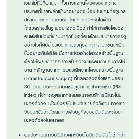
เวลาไม่กี่ปีที่ผ่านมา ทั้งการลงทุนโดยตรงจากต่าง
ประเทศที่ไหลทะลักเข้ามาอย่างต่อเนื่อง ในขณะที่รัฐบาล
สร้างมาตรการรองรับ โดยการอุดหนุนในด้าน
โครงสร้างพื้นฐานอย่างต่อเนื่อง ทำให้การเติบโตของ
อินเดียในช่วงที่ผ่านมาถูกขับเคลื่อนด้วยนโยบายภาครัฐ
อย่างไรก็ดียังไม่พบว่าการลงทุนจากภาคเอกชนจะเพิ่ม
ขึ้นอย่างเห็นได้ชัด ซึ่งการก่อสร้างโครงสร้างพื้นฐาน
ต้องใช้ระยะเวลาอีกหลายปี กว่าจะพร้อมสำหรับการใช้
งาน หลักฐานจากการผลผลิตจากโครงสร้างพื้นฐาน
(Infrastructure Output) ที่หดตัวลงครั้งแรกในรอบ
30 เดือน ประกอบกับดัชนีผู้จัดการฝ่ายจัดซื้อ (PMI
Index) ทั้งภาคอุตสาหกรรมและภาคบริการมีแนวโน้ม
ชะลอตัวลง แม้จะยังอยู่ในโซนที่ขยายตัวก็ตาม ทางเรา
จึงประเมินว่าตัวเลขทางเศรษฐกิจของอินเดียจะค่อยๆ
ชะลอตัวลงในอนาคต
ผลประกอบการบริษัทจดทะเบียนในอินเดียเติบโตช้ากว่า