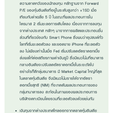
ความคาดหวังของนักลงทุน หลักฐานจาก Forward
P/E ของหุ้นอินเดียที่อยู่ในระดับสูงกว่า +1SD เมื่อ
เทียบกับค่าเฉลี่ย 5 ปี ในขณะที่ผลประกอบการใน
ไตรมาส 2 เริ่มชะลอการเติบโตลง เนื่องจากการลงทุน
จากต่างประเทศ หลักๆ มาจากการผลิตและประกอบชิ้น
ส่วนที่เกี่ยวข้องกับ Smart Phone ซึ่งพบว่าอุปสงค์ทั่ว
โลกที่เริ่มชะลอตัวลง และยอดขาย iPhone ที่ชะลอตัว
ลง ไม่เพียงเท่านั้นเมื่อ Fed เริ่มปรับลดอัตราดอกเบี้ย
ส่งผลให้ต่อเสถียรภาพค่าเงินรูปี ซึ่งมีแนวโน้มที่ธนาคาร
กลางอินเดียจะปรับลดอัตราดอกเบี้ยในระยะถัดไป
อย่างไรก็ดีกลุ่มธนาคาร มี Market Capital ใหญ่ที่สุด
ในตลาดหุ้นอินเดีย จึงมีแนวโน้มรายได้จากอัตรา
ดอกเบี้ยสุทธิ (NIM) ที่จะกดดันผลประกอบการของ
กลุ่มทนาคารลง สะท้อนในภาพของผลประกอบการ
บริษัทจดทะเบียนโดยรวมที่ชะลอตัวลงด้วยเช่นกัน
เงินทุนจากต่างประเทศไหลออกจากตลาดหุ้นอินเดีย