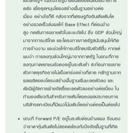
และสหรัฐฯ ในขณะที่รัฐบาลอินเดียอัดฉีดนโยบายการ
คลัง เพื่ออุดหนุนโครงสร้างพื้นฐานอย่างต่อ
เนื่อง อย่างไรก็ดี หลังจากที่เศรษฐกิจอินเดียเติบโต
อย่างรวดเร็วส่งผลให้ Base Effect ที่ค่อนข้าง
สูง กดดันการขยายตัวในระยะถัดไป ซึ่ง GDP ส่วนใหญ่
มาจากการบริโภค และโครงการภาครัฐสนับสนุนให้เกิด
การจ้างงาน และช่วยให้การบริโภคปรับตัวดีขึ้น หากแต่
พบว่า การลงทุนส่วนใหญ่มาจากภาครัฐ ในขณะที่การ
ลงทุนภาคเอกชนยังคงอยู่ในระดับต่ำ สะท้อนการขยาย
ตัวภาคธุรกิจอาจไม่แข็งแกร่งอย่างที่คาด หลักฐานจาก
ผลผลิตของโครงสร้างพื้นฐานเริ่มชะลอตัวลง และ
ดัชนีผู้จัดการฝ่ายจัดซื้อชะลอตัวลงอย่างต่อเนื่อง ใน
ทำนองเดียวกันสำหรับการเติบโตของผลประกอบการ
บริษัทจดทะเบียนก็มีแนวโน้มเติบโตอย่างค่อยเป็นค่อยไป
ขณะที่ Forward P/E อยู่ในระดับค่อนข้างแพง จึงมอง
ว่าราคาหุ้นอินเดียไม่สอดคล้องกับปัจจัยพื้นฐานที่เกิด