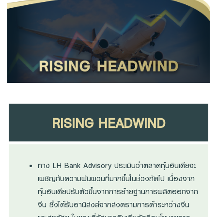
Family Banking
Foreigners
RISING HEADWIND
ทาง LH Bank Advisory ประเมินว่าตลาดหุ้นอินเดียจะ
เผชิญกับความผันผวนที่มากขึ้นในช่วงถัดไป เนื่องจาก
หุ้นอินเดียปรับตัวขึ้นจากการย้ายฐานการผลิตออกจาก
จีน ซึ่งได้รับอานิสงส์จากสงครามการค้าระหว่างจีน