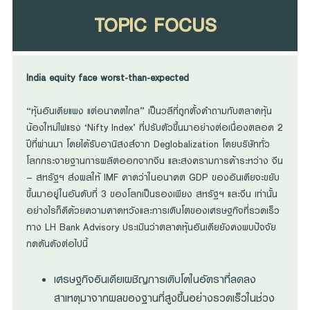
TOPIC FOCUS
India equity face worst-than-expected
“หุ้นอินเดียแพง แต่อนาคตไกล” เป็นวลีที่ถูกตั้งคำถามกับตลาดหุ้น
น้องใหม่ไฟแรง ‘Nifty Index’ ที่ปรับตัวขึ้นมาอย่างต่อเนื่องตลอด 2
ปีที่ผ่านมา โดยได้รับอานิสงส์จาก Deglobalization โดยบริษัททั่ว
โลกกระจายฐานการผลิตออกจากจีน และสงครามการค้าระหว่าง จีน
– สหรัฐฯ ส่งผลให้ IMF คาดว่าในอนาคต GDP ของอินเดียจะขยับ
ขึ้นมาอยู่ในอันดับที่ 3 ของโลกเป็นรองเพียง สหรัฐฯ และจีน เท่านั้น
อย่างไรก็ดีด้วยความคาดหวังและการเติบโตของเศรษฐกิจที่รวดเร็ว
ทาง LH Bank Advisory ประเมินว่าตลาดหุ้นอินเดียยังคงพบปัจจัย
กดดันดังต่อไปนี้
เศรษฐกิจอินเดียเผชิญการเติบโตในอัตราที่ลดลง
สาเหตุมาจากผลของฐานที่สูงขึ้นอย่างรวดเร็วในช่วง